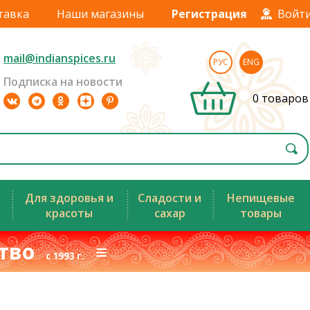
тавка
Наши магазины
Регистрация
Войт
mail@indianspices.ru
РУС
ENG
Подписка на новости
0 товаров
Для здоровья и
Сладости и
Непищевые
красоты
сахар
товары
ство
≡
с 1993 г.