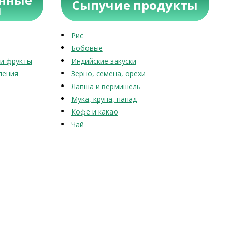
Сыпучие продукты
ы
Рис
Бобовые
и фрукты
Индийские закуски
ления
Зерно, семена, орехи
Лапша и вермишель
Мука, крупа, папад
Кофе и какао
Чай