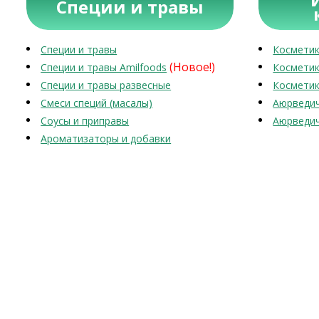
Специи и травы
Специи и травы
Косметик
(Новое!)
Специи и травы Amilfoods
Косметик
Специи и травы развесные
Косметик
Смеси специй (масалы)
Аюрведич
Соусы и приправы
Аюрведич
Ароматизаторы и добавки