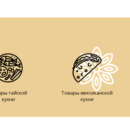
ары тайской
Товары мексиканской
кухни
кухни