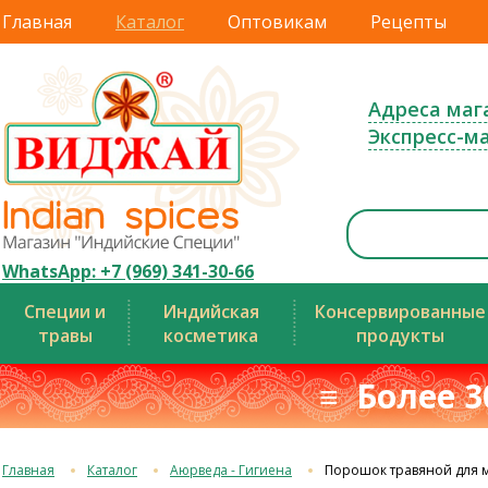
Главная
Каталог
Оптовикам
Рецепты
Адреса маг
Экспресс-м
WhatsApp: +7 (969) 341-30-66
Специи и
Индийская
Консервированные
травы
косметика
продукты
≡ Более 3
Главная
Каталог
Аюрведа - Гигиена
Порошок травяной для м