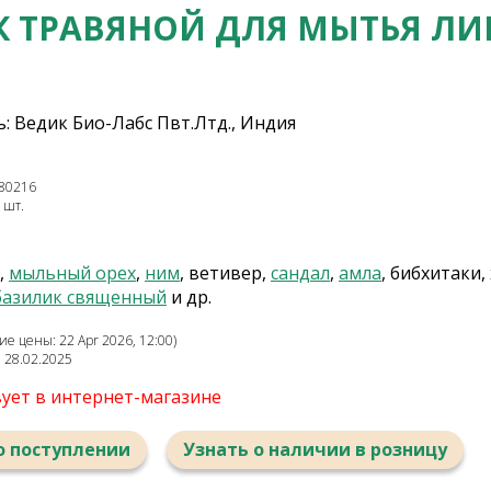
 ТРАВЯНОЙ ДЛЯ МЫТЬЯ ЛИЦ
: Ведик Био-Лабс Пвт.Лтд., Индия
80216
 шт.
,
мыльный орех
,
ним
, ветивер,
сандал
,
амла
, бибхитаки,
базилик священный
и др.
е цены: 22 Apr 2026, 12:00)
: 28.02.2025
вует в интернет-магазине
о поступлении
Узнать о наличии в розницу