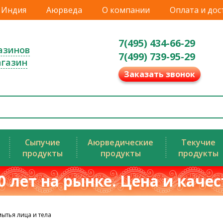
Индия
Аюрведа
О компании
Оплата и дос
7(495) 434-66-29
азинов
7(499) 739-95-29
агазин
Заказать звонок
Сыпучие
Аюрведические
Текучие
продукты
продукты
продукты
0 лет на рынке. Цена и каче
ытья лица и тела