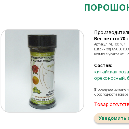
ПОРОШОК
Производитель
Вес нетто: 70 г
Артикул: VET00767
Штрихкод: 89060150
Кол-во в упаковке: 12
Состав:
китайская роза
орехоносный
,
(Последнее изменени
Срок годности товара
Товар отсутст
Уведомить 