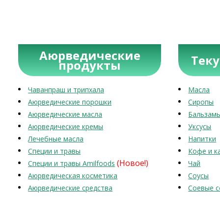
Аюрведические
Тек
продукты
Чаванпраш и трипхала
Масла
Аюрведические порошки
Сиропы
Аюрведические масла
Бальзам
Аюрведические кремы
Уксусы
Лечебные масла
Напитки
Специи и травы
Кофе и к
(Новое!)
Специи и травы Amilfoods
Чай
Аюрведическая косметика
Соусы
Аюрведические средства
Соевые с