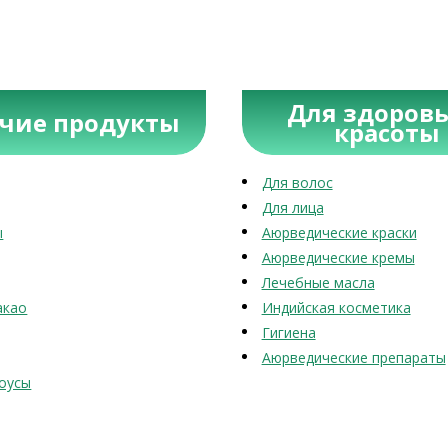
Для здоровь
учие продукты
красоты
Для волос
Для лица
ы
Аюрведические краски
Аюрведические кремы
Лечебные масла
акао
Индийская косметика
Гигиена
Аюрведические препараты
оусы