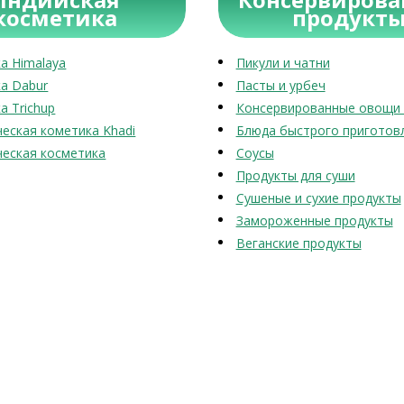
косметика
продукт
а Himalaya
Пикули и чатни
а Dabur
Пасты и урбеч
а Trichup
Консервированные овощи 
еская кометика Khadi
Блюда быстрого приготов
еская косметика
Соусы
Продукты для суши
Сушеные и сухие продукты
Замороженные продукты
Веганские продукты