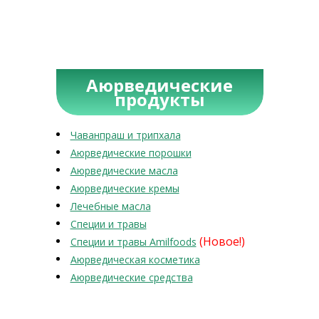
Аюрведические
продукты
Чаванпраш и трипхала
Аюрведические порошки
Аюрведические масла
Аюрведические кремы
Лечебные масла
Специи и травы
(Новое!)
Специи и травы Amilfoods
Аюрведическая косметика
Аюрведические средства