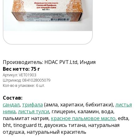
Производитель: HDAC PVT.Ltd, Индия
Вес нетто: 75 г
Артикул: VET01903
Штрихкод: 0841028005079
Кол-во в упаковке: 6 шт.
Состав:
сандал
,
трифала
(амла, харитаки, бибхитаки),
листья
нима
,
листья тулси
, глицерин, каламин, вода,
пальмитат натрия,
красное пальмовое масло
, edta,
bht, tinoguard tt, двуокись титана, натуральная
отдушка, натуральный краситель