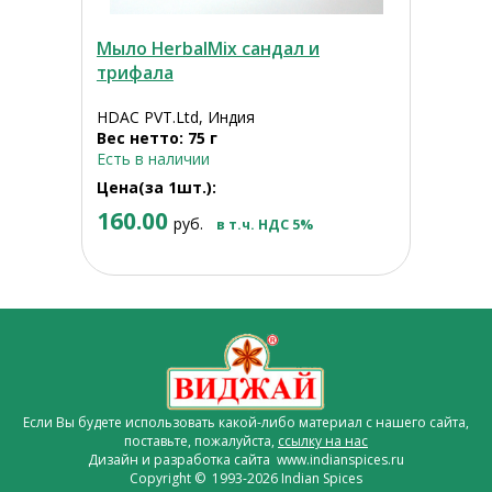
Мыло HerbalMix сандал и
трифала
HDAC PVT.Ltd, Индия
Вес нетто: 75 г
Есть в наличии
Цена(за 1шт.):
160.00
руб.
в т.ч. НДС 5%
Если Вы будете использовать какой-либо материал с нашего сайта,
поставьте, пожалуйста,
ссылку на нас
Дизайн и разработка сайта www.indianspices.ru
Copyright © 1993-2026 Indian Spices