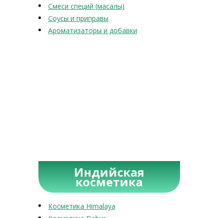
Смеси специй (масалы)
Соусы и приправы
Ароматизаторы и добавки
Индийская
косметика
Косметика Himalaya