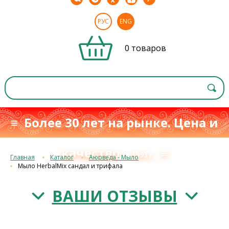
РУС
ENG
0 товаров
≡ Более 30 лет на рынке. Цена и
качество
≡
с 1993 г.
Главная
Каталог
Аюрведа - Мыло
Мыло HerbalMix сандал и трифала
ВАШИ ОТЗЫВЫ