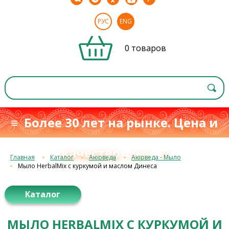
РУС
ENG
0 товаров
≡ Более 30 лет на рынке. Цена и
качество
≡
с 1993 г.
Главная
Каталог
Аюрведа
Аюрведа - Мыло
Мыло HerbalMix с куркумой и маслом Динеса
Каталог
МЫЛО HERBALMIX С КУРКУМОЙ И