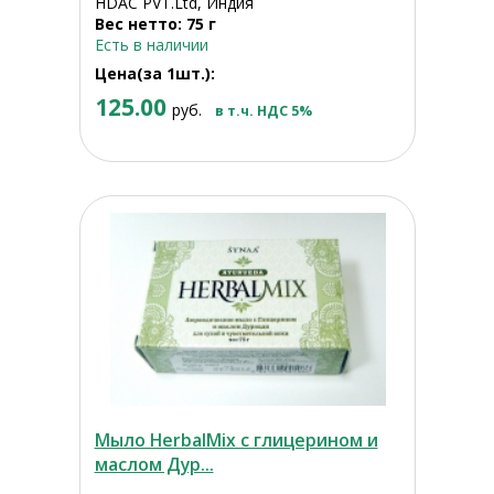
HDAC PVT.Ltd, Индия
Вес нетто: 75 г
Есть в наличии
Цена(за 1шт.):
125.00
руб.
в т.ч. НДС 5%
Мыло HerbalMix с глицерином и
маслом Дур...