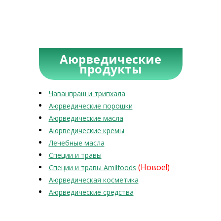
Аюрведические
продукты
Чаванпраш и трипхала
Аюрведические порошки
Аюрведические масла
Аюрведические кремы
Лечебные масла
Специи и травы
(Новое!)
Специи и травы Amilfoods
Аюрведическая косметика
Аюрведические средства