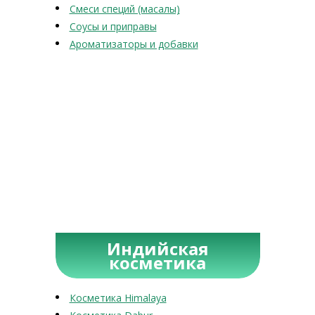
Смеси специй (масалы)
Соусы и приправы
Ароматизаторы и добавки
Индийская
косметика
Косметика Himalaya