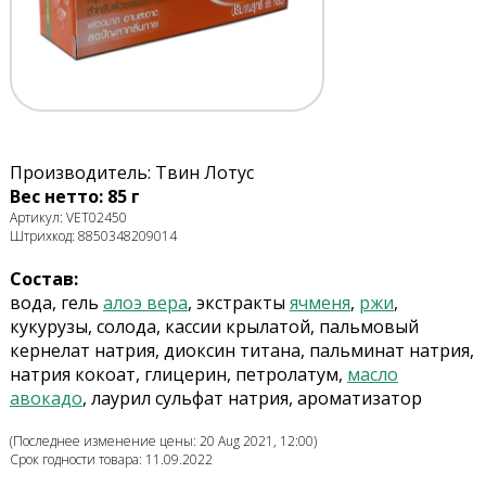
Производитель: Твин Лотус
Вес нетто: 85 г
Артикул: VET02450
Штрихкод: 8850348209014
Состав:
вода, гель
алоэ вера
, экстракты
ячменя
,
ржи
,
кукурузы, солода, кассии крылатой, пальмовый
кернелат натрия, диоксин титана, пальминат натрия,
натрия кокоат, глицерин, петролатум,
масло
авокадо
, лаурил сульфат натрия, ароматизатор
(Последнее изменение цены: 20 Aug 2021, 12:00)
Срок годности товара: 11.09.2022