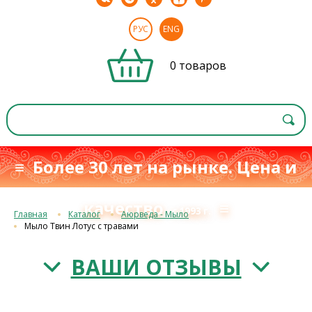
РУС
ENG
0 товаров
≡ Более 30 лет на рынке. Цена и
качество
≡
с 1993 г.
Главная
Каталог
Аюрведа - Мыло
Мыло Твин Лотус с травами
ВАШИ ОТЗЫВЫ