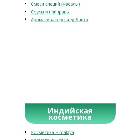
Смеси специй (масалы)
Соусы и приправы
Ароматизаторы и добавки
Индийская
косметика
Косметика Himalaya