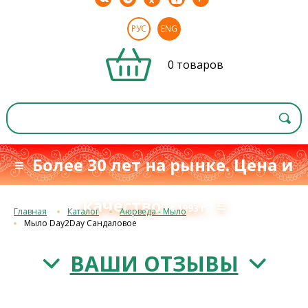
РУС
ENG
0 товаров
≡ Более 30 лет на рынке. Цена и
качество
≡
с 1993 г.
Главная
Каталог
Аюрведа - Мыло
Мыло Day2Day Сандаловое
ВАШИ ОТЗЫВЫ