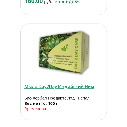
160.00
руб.
в т.ч. НДС 5%
Мыло Day2Day Индийский Ним
Био Хербал Продактс Лтд., Непал
Вес нетто: 100 г
Временно нет