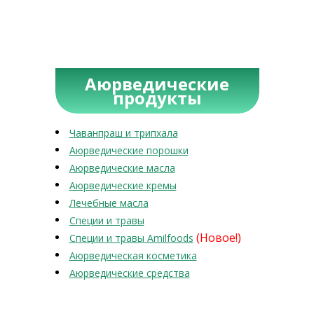
Аюрведические
продукты
Чаванпраш и трипхала
Аюрведические порошки
Аюрведические масла
Аюрведические кремы
Лечебные масла
Специи и травы
(Новое!)
Специи и травы Amilfoods
Аюрведическая косметика
Аюрведические средства