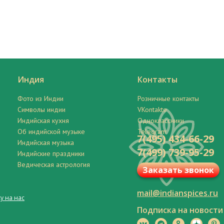
Индия
Контакты
Фото из Индии
Розничные контакты
Символы индии
VKontakte
Индийская кухня
Одноклассники
Об индийской музыке
Telegram
7(495) 434-66-29
Индийская музыка
7(499) 739-95-29
Индийские праздники
Ведическая астрология
Заказать звонок
mail@indianspices.ru
у на нас
Подписка на новости