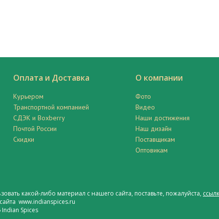
Оплата и Доставка
О компании
Курьером
Фото
Транспортной компанией
Видео
СДЭК и Boxberry
Наши достижения
Почтой России
Наш дизайн
Скидки
Поставщикам
Оптовикам
ьзовать какой-либо материал с нашего сайта, поставьте, пожалуйста,
ссылк
сайта www.indianspices.ru
Indian Spices