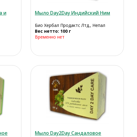
а и
Мыло Day2Day Индийский Ним
Био Хербал Продактс Лтд., Непал
Вес нетто: 100 г
Временно нет
ное
Мыло Day2Day Сандаловое