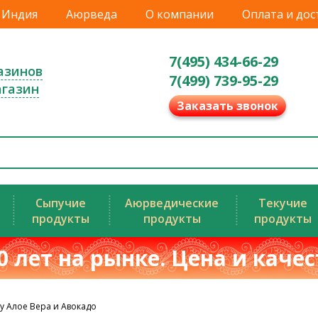
Индия
Аюрведа
О компании
Оплата и дос
7(495) 434-66-29
азинов
7(499) 739-95-29
агазин
Заказать звонок
Сыпучие
Аюрведические
Текучие
продукты
продукты
продукты
0 лет на рынке. Цена и каче
 Алое Вера и Авокадо