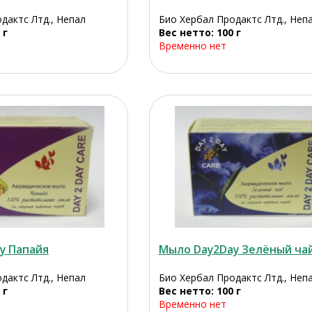
дактс Лтд., Непал
Био Хербал Продактс Лтд., Неп
 г
Вес нетто: 100 г
Временно нет
y Папайя
Мыло Day2Day Зелёный ча
дактс Лтд., Непал
Био Хербал Продактс Лтд., Неп
 г
Вес нетто: 100 г
Временно нет