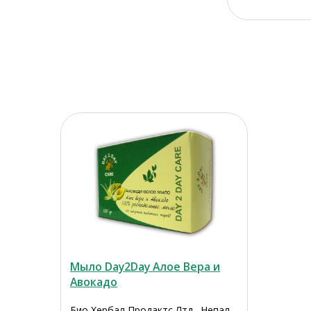
Мыло Day2Day Алое Вера и
Авокадо
Био Хербал Продактс Лтд., Непал