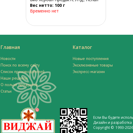
Вес нетто: 100 г
Временно нет
Главная
Каталог
Новости
Новые поступления
Поиск по всему сайту
Эксклюзивные товары
Список производителей
Экспресс-магазин
Наши рецепты
О пользе продуктов
Статьи
Если Вы будете испол
Дизайн и разработка 
Copyright © 1993-2026 