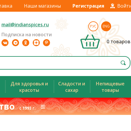
тавка
Наши магазины
Регистрация
Войт
mail@indianspices.ru
РУС
ENG
Подписка на новости
0 товаров
Для здоровья и
Сладости и
Непищевые
красоты
сахар
товары
ство
≡
с 1993 г.