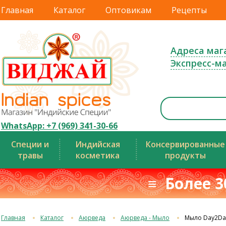
Главная
Каталог
Оптовикам
Рецепты
Адреса маг
Экспресс-м
WhatsApp: +7 (969) 341-30-66
Специи и
Индийская
Консервированные
травы
косметика
продукты
≡ Более 3
Главная
Каталог
Аюрведа
Аюрведа - Мыло
Мыло Day2Day