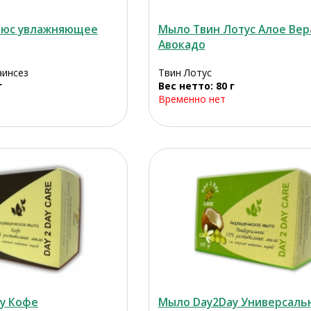
люс увлажняющее
Мыло Твин Лотус Алое Вер
Авокадо
аинсез
Твин Лотус
г
Вес нетто: 80 г
Временно нет
y Кофе
Мыло Day2Day Универсаль