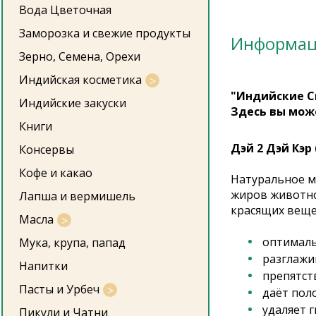
Вода Цветочная
Заморозка и свежие продукты
Информа
Зерно, Семена, Орехи
Индийская косметика
"Индийские С
Индийские закуски
Здесь вы мож
Книги
Дэй 2 Дэй Кэр
Консервы
Кофе и какао
Натуральное м
жиров животно
Лапша и вермишель
красящих веще
Масла
оптималь
Мука, крупа, папад
разглажи
Напитки
препятст
Пасты и Урбеч
даёт пол
удаляет 
Пикули и Чатни