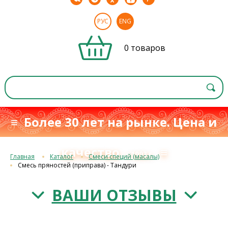
РУС
ENG
0 товаров
≡ Более 30 лет на рынке. Цена и
качество
≡
с 1993 г.
Главная
Каталог
Смеси специй (масалы)
Смесь пряностей (приправа) - Тандури
ВАШИ ОТЗЫВЫ