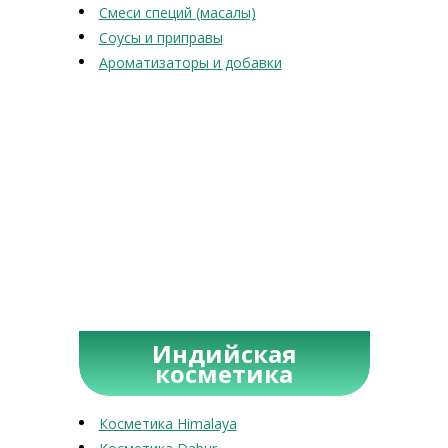
Смеси специй (масалы)
Соусы и приправы
Ароматизаторы и добавки
Индийская
косметика
Косметика Himalaya