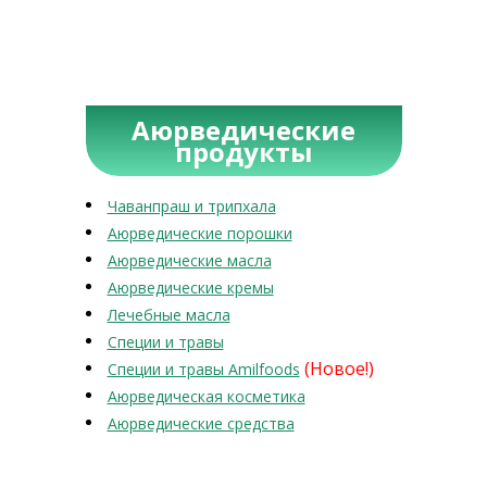
Аюрведические
продукты
Чаванпраш и трипхала
Аюрведические порошки
Аюрведические масла
Аюрведические кремы
Лечебные масла
Специи и травы
(Новое!)
Специи и травы Amilfoods
Аюрведическая косметика
Аюрведические средства