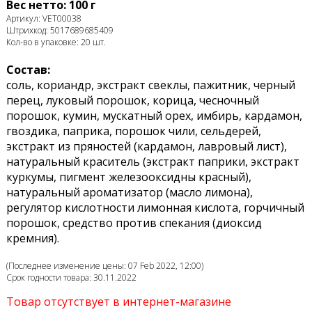
Вес нетто: 100 г
Артикул: VET00038
Штрихкод: 5017689685409
Кол-во в упаковке: 20 шт.
Состав:
соль, кориандр, экстракт свеклы, пажитник, черный
перец, луковый порошок, корица, чесночный
порошок, кумин, мускатный орех, имбирь, кардамон,
гвоздика, паприка, порошок чили, сельдерей,
экстракт из пряностей (кардамон, лавровый лист),
натуральный краситель (экстракт паприки, экстракт
куркумы, пигмент железооксидны красный),
натуральный ароматизатор (масло лимона),
регулятор кислотности лимонная кислота, горчичный
порошок, средство против спекания (диоксид
кремния).
(Последнее изменение цены: 07 Feb 2022, 12:00)
Срок годности товара: 30.11.2022
Товар отсутствует в интернет-магазине