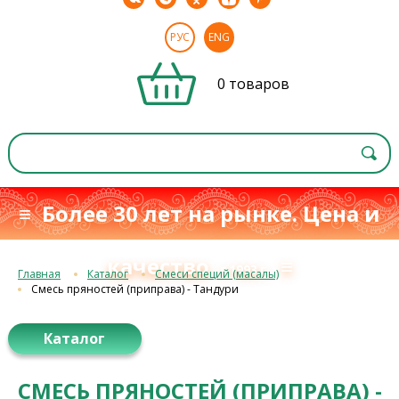
РУС
ENG
0 товаров
≡ Более 30 лет на рынке. Цена и
качество
≡
с 1993 г.
Главная
Каталог
Смеси специй (масалы)
Смесь пряностей (приправа) - Тандури
Каталог
СМЕСЬ ПРЯНОСТЕЙ (ПРИПРАВА) -