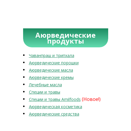
Аюрведические
продукты
Чаванпраш и трипхала
Аюрведические порошки
Аюрведические масла
Аюрведические кремы
Лечебные масла
Специи и травы
(Новое!)
Специи и травы Amilfoods
Аюрведическая косметика
Аюрведические средства