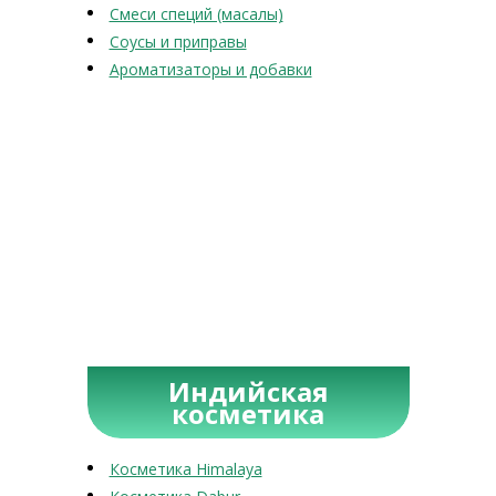
Смеси специй (масалы)
Соусы и приправы
Ароматизаторы и добавки
Индийская
косметика
Косметика Himalaya