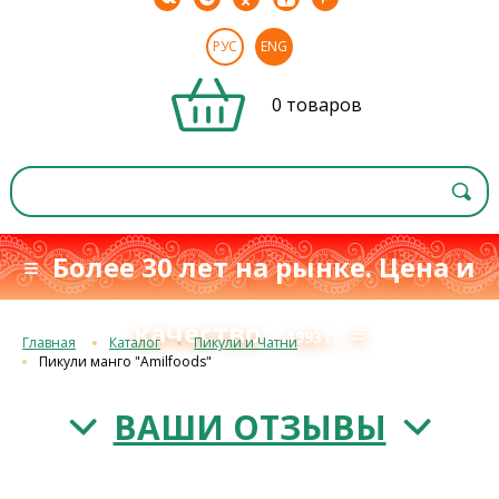
РУС
ENG
0 товаров
≡ Более 30 лет на рынке. Цена и
качество
≡
с 1993 г.
Главная
Каталог
Пикули и Чатни
Пикули манго "Amilfoods"
ВАШИ ОТЗЫВЫ