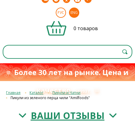
РУС
ENG
0 товаров
≡ Более 30 лет на рынке. Цена и
качество
≡
с 1993 г.
Главная
Каталог
Пикули и Чатни
Пикули из зеленого перца чили "Amilfoods"
ВАШИ ОТЗЫВЫ