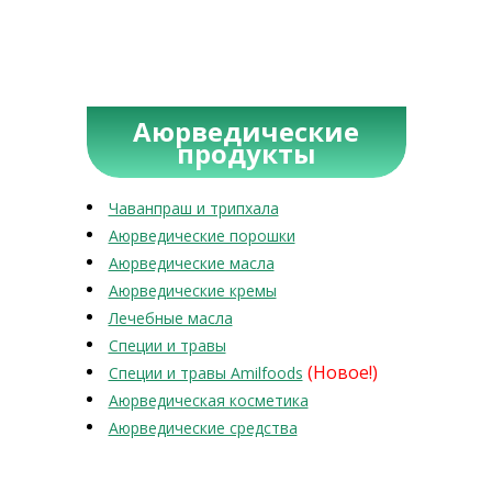
Аюрведические
продукты
Чаванпраш и трипхала
Аюрведические порошки
Аюрведические масла
Аюрведические кремы
Лечебные масла
Специи и травы
(Новое!)
Специи и травы Amilfoods
Аюрведическая косметика
Аюрведические средства