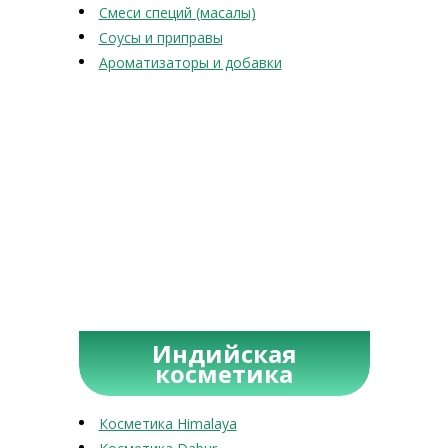
Смеси специй (масалы)
Соусы и приправы
Ароматизаторы и добавки
Индийская
косметика
Косметика Himalaya