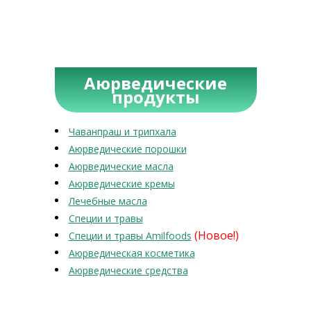
Аюрведические
продукты
Чаванпраш и трипхала
Аюрведические порошки
Аюрведические масла
Аюрведические кремы
Лечебные масла
Специи и травы
(Новое!)
Специи и травы Amilfoods
Аюрведическая косметика
Аюрведические средства