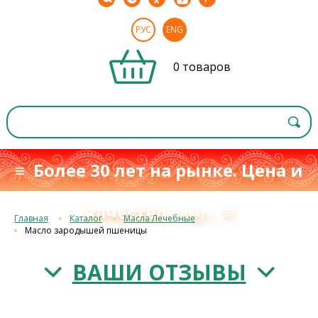
РУС
ENG
0 товаров
≡ Более 30 лет на рынке. Цена и
качество
≡
с 1993 г.
Главная
Каталог
Масла Лечебные
Масло зародышей пшеницы
ВАШИ ОТЗЫВЫ