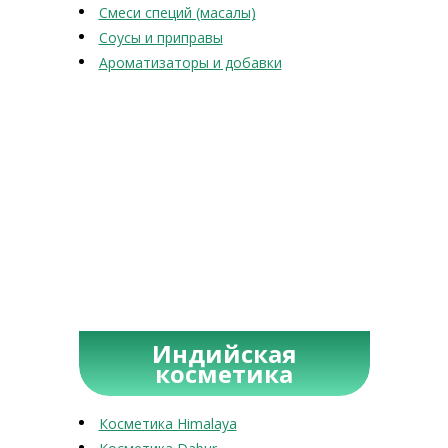
Смеси специй (масалы)
Соусы и приправы
Ароматизаторы и добавки
Индийская
косметика
Косметика Himalaya