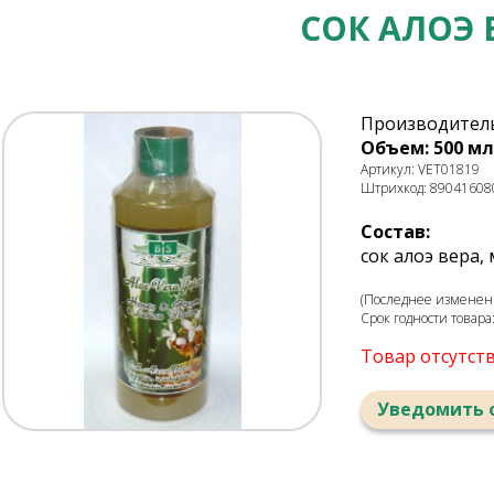
СОК АЛОЭ
Производитель:
Объем: 500 мл
Артикул: VET01819
Штрихкод: 89041608
Состав:
сок алоэ вера,
(Последнее изменени
Срок годности товара
Товар отсутст
Уведомить 