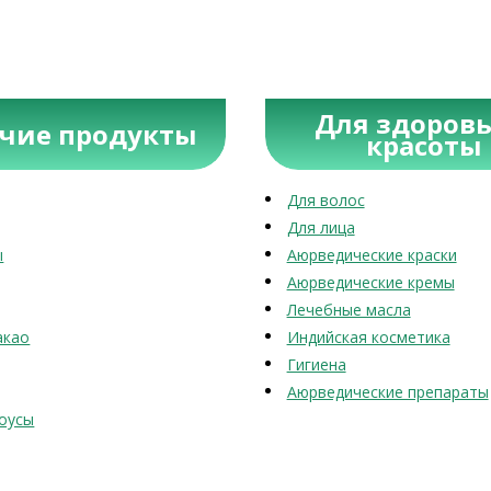
Для здоровь
учие продукты
красоты
Для волос
Для лица
ы
Аюрведические краски
Аюрведические кремы
Лечебные масла
акао
Индийская косметика
Гигиена
Аюрведические препараты
оусы