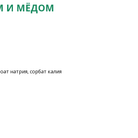
М И МЁДОМ
зоат натрия, сорбат калия