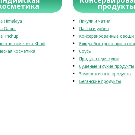
косметика
продукт
а Himalaya
Пикули и чатни
а Dabur
Пасты и урбеч
а Trichup
Консервированные овощи 
еская кометика Khadi
Блюда быстрого приготов
еская косметика
Соусы
Продукты для суши
Сушеные и сухие продукты
Замороженные продукты
Веганские продукты