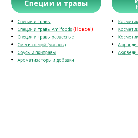
Специи и травы
Специи и травы
Косметик
(Новое!)
Специи и травы Amilfoods
Косметик
Специи и травы развесные
Косметик
Смеси специй (масалы)
Аюрведич
Соусы и приправы
Аюрведич
Ароматизаторы и добавки