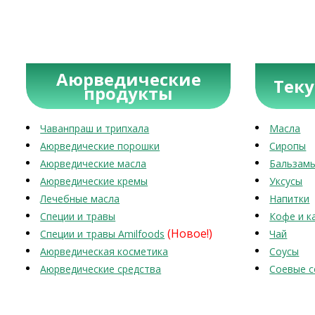
Аюрведические
Тек
продукты
Чаванпраш и трипхала
Масла
Аюрведические порошки
Сиропы
Аюрведические масла
Бальзам
Аюрведические кремы
Уксусы
Лечебные масла
Напитки
Специи и травы
Кофе и к
(Новое!)
Специи и травы Amilfoods
Чай
Аюрведическая косметика
Соусы
Аюрведические средства
Соевые с