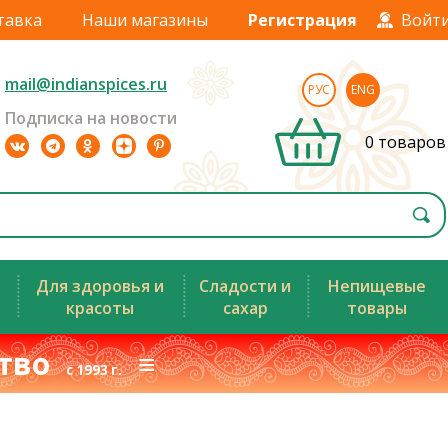
тавка
Наши магазины
Регистрация
Войт
mail@indianspices.ru
РУС
ENG
Подписка на новости
0 товаров
Для здоровья и
Сладости и
Непищевые
красоты
сахар
товары
ство
≡
с 1993 г.