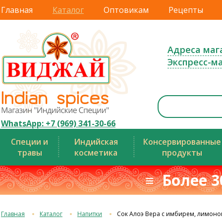
Главная
Каталог
Оптовикам
Рецепты
Адреса маг
Экспресс-м
WhatsApp: +7 (969) 341-30-66
Специи и
Индийская
Консервированные
травы
косметика
продукты
≡ Более 3
Главная
Каталог
Напитки
Сок Алоэ Вера с имбирем, лимоно