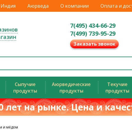
Индия
Аюрведа
О компании
Оплата и дос
7(495) 434-66-29
азинов
7(499) 739-95-29
агазин
Заказать звонок
Сыпучие
Аюрведические
Текучие
продукты
продукты
продукты
0 лет на рынке. Цена и каче
м и мёдом