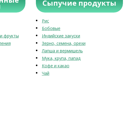
Сыпучие продукты
ы
Рис
Бобовые
и фрукты
Индийские закуски
ления
Зерно, семена, орехи
Лапша и вермишель
Мука, крупа, папад
Кофе и какао
Чай