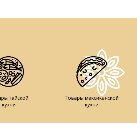
ары тайской
Товары мексиканской
кухни
кухни