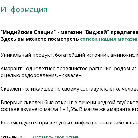
Информация
"Индийские Специи" - магазин "Виджай" предлага
Здесь вы можете посмотреть
список наших магази
Уникальный продукт, богатейший источник аминокисло
Амарант - однолетнее травянистое растение, родом 
с целью оздоровления, - сквален.
Сквален - ближайшее по своему составу к клетке чело
Впервые сквален был открыт в печени редкой глубоков
составе акульего масла 1 - 1,5%. В масле же амаранта ег
Рекомендуется при вирусных, инфекционных заболевани
Отзывы (0)
Оставить свой отзыв