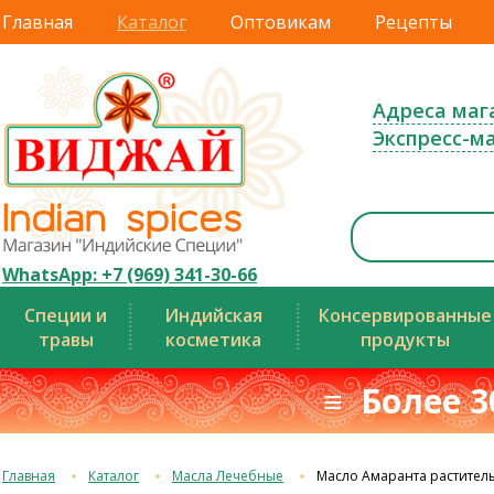
Главная
Каталог
Оптовикам
Рецепты
Адреса маг
Экспресс-м
WhatsApp: +7 (969) 341-30-66
Специи и
Индийская
Консервированные
травы
косметика
продукты
≡ Более 3
Главная
Каталог
Масла Лечебные
Масло Амаранта растител