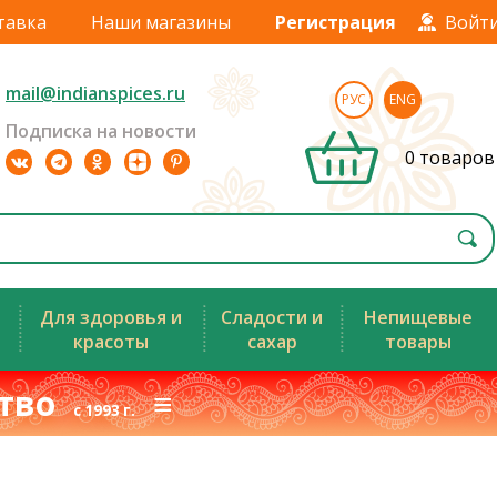
тавка
Наши магазины
Регистрация
Войт
mail@indianspices.ru
РУС
ENG
Подписка на новости
0 товаров
Для здоровья и
Сладости и
Непищевые
красоты
сахар
товары
ство
≡
с 1993 г.