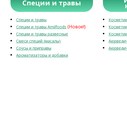
Специи и травы
Специи и травы
Косметик
(Новое!)
Специи и травы Amilfoods
Косметик
Специи и травы развесные
Косметик
Смеси специй (масалы)
Аюрведич
Соусы и приправы
Аюрведич
Ароматизаторы и добавки