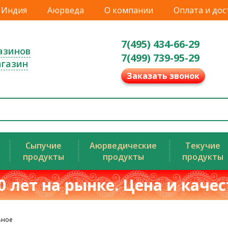
Индия
Аюрведа
О компании
Оплата и дос
7(495) 434-66-29
азинов
7(499) 739-95-29
агазин
Заказать звонок
Сыпучие
Аюрведические
Текучие
продукты
продукты
продукты
0 лет на рынке. Цена и каче
ьное