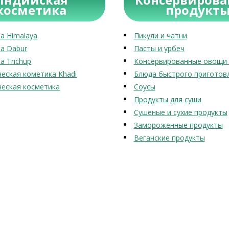
косметика
продукт
а Himalaya
Пикули и чатни
а Dabur
Пасты и урбеч
а Trichup
Консервированные овощи 
еская кометика Khadi
Блюда быстрого приготов
еская косметика
Соусы
Продукты для суши
Сушеные и сухие продукты
Замороженные продукты
Веганские продукты