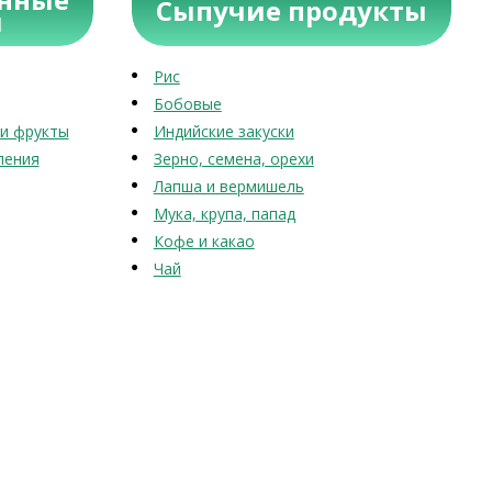
Сыпучие продукты
ы
Рис
Бобовые
и фрукты
Индийские закуски
ления
Зерно, семена, орехи
Лапша и вермишель
Мука, крупа, папад
Кофе и какао
Чай