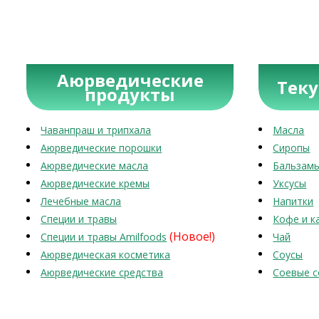
Аюрведические
Тек
продукты
Чаванпраш и трипхала
Масла
Аюрведические порошки
Сиропы
Аюрведические масла
Бальзам
Аюрведические кремы
Уксусы
Лечебные масла
Напитки
Специи и травы
Кофе и к
(Новое!)
Специи и травы Amilfoods
Чай
Аюрведическая косметика
Соусы
Аюрведические средства
Соевые с