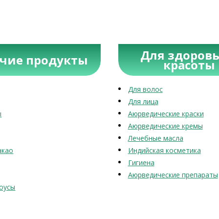
Для здоровь
учие продукты
красоты
Для волос
Для лица
ы
Аюрведические краски
Аюрведические кремы
Лечебные масла
акао
Индийская косметика
Гигиена
Аюрведические препараты
оусы