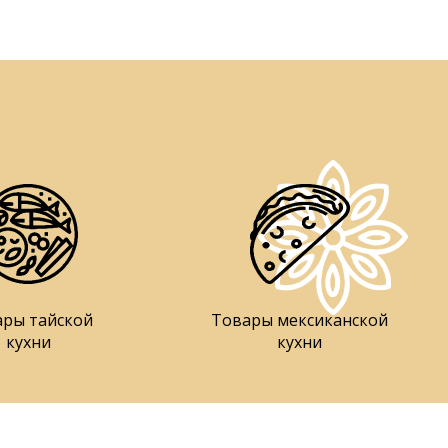
ары тайской
Товары мексиканской
кухни
кухни