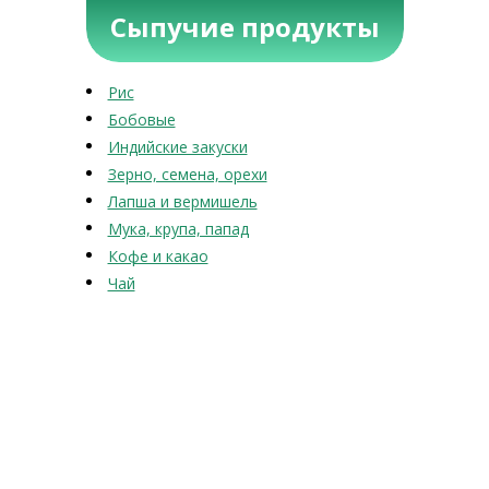
Сыпучие продукты
Рис
Бобовые
Индийские закуски
Зерно, семена, орехи
Лапша и вермишель
Мука, крупа, папад
Кофе и какао
Чай