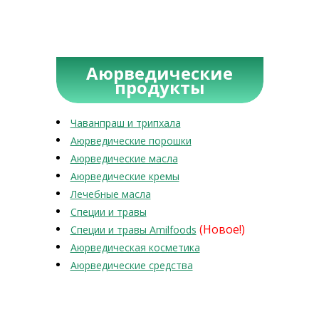
Аюрведические
продукты
Чаванпраш и трипхала
Аюрведические порошки
Аюрведические масла
Аюрведические кремы
Лечебные масла
Специи и травы
(Новое!)
Специи и травы Amilfoods
Аюрведическая косметика
Аюрведические средства