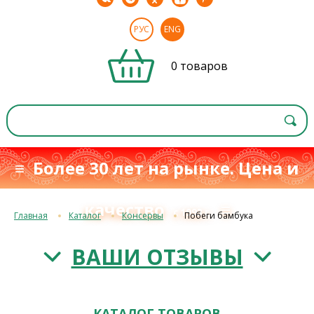
РУС
ENG
0 товаров
≡ Более 30 лет на рынке. Цена и
качество
≡
с 1993 г.
Главная
Каталог
Консервы
Побеги бамбука
ВАШИ ОТЗЫВЫ
КАТАЛОГ ТОВАРОВ