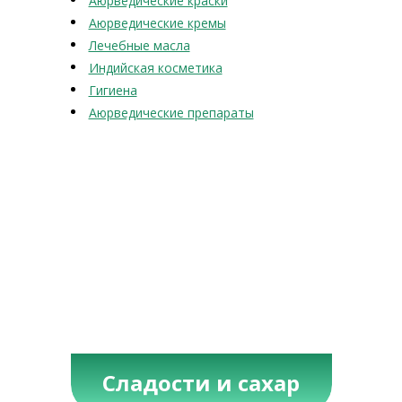
Аюрведические краски
Аюрведические кремы
Лечебные масла
Индийская косметика
Гигиена
Аюрведические препараты
Сладости и сахар