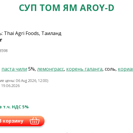
СУП ТОМ ЯМ AROY-D
 Thai Agri Foods, Таиланд
г
8598
,
паста чили
5%,
лемонграсс
,
корень галанга
, соль,
кориа
е цены: 06 Aug 2026, 12:00)
: 19.06.2026
в т.ч. НДС 5%
В корзину