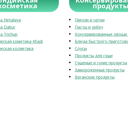
косметика
продукт
а Himalaya
Пикули и чатни
а Dabur
Пасты и урбеч
а Trichup
Консервированные овощи 
еская кометика Khadi
Блюда быстрого приготов
еская косметика
Соусы
Продукты для суши
Сушеные и сухие продукты
Замороженные продукты
Веганские продукты