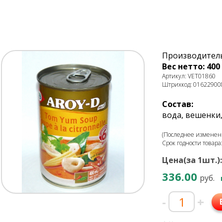
Производитель:
Вес нетто: 400 
Артикул: VET01860
Штрихкод: 01622900
Состав:
вода, вешенки
(Последнее изменени
Срок годности товара
Цена(за 1шт.):
336.00
руб.
-
+