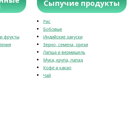
Сыпучие продукты
ы
Рис
Бобовые
и фрукты
Индийские закуски
ления
Зерно, семена, орехи
Лапша и вермишель
Мука, крупа, папад
Кофе и какао
Чай