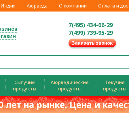
Индия
Аюрведа
О компании
Оплата и дос
7(495) 434-66-29
азинов
7(499) 739-95-29
агазин
Заказать звонок
Сыпучие
Аюрведические
Текучие
продукты
продукты
продукты
0 лет на рынке. Цена и каче