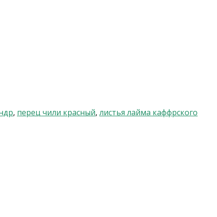
ндр
,
перец чили красный
,
листья лайма каффрского