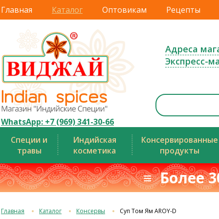
Главная
Каталог
Оптовикам
Рецепты
Адреса маг
Экспресс-м
WhatsApp: +7 (969) 341-30-66
Специи и
Индийская
Консервированные
травы
косметика
продукты
≡ Более 3
Главная
Каталог
Консервы
Суп Том Ям AROY-D