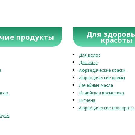
Для здоровь
учие продукты
красоты
Для волос
Для лица
ы
Аюрведические краски
Аюрведические кремы
Лечебные масла
акао
Индийская косметика
Гигиена
Аюрведические препараты
оусы