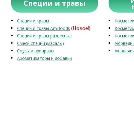
Специи и травы
Специи и травы
Косметик
(Новое!)
Специи и травы Amilfoods
Косметик
Специи и травы развесные
Косметик
Смеси специй (масалы)
Аюрведич
Соусы и приправы
Аюрведич
Ароматизаторы и добавки