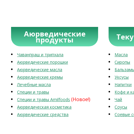
Аюрведические
Тек
продукты
Чаванпраш и трипхала
Масла
Аюрведические порошки
Сиропы
Аюрведические масла
Бальзам
Аюрведические кремы
Уксусы
Лечебные масла
Напитки
Специи и травы
Кофе и к
(Новое!)
Специи и травы Amilfoods
Чай
Аюрведическая косметика
Соусы
Аюрведические средства
Соевые с