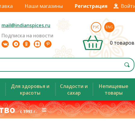
тавка
Наши магазины
Регистрация
Войт
mail@indianspices.ru
РУС
ENG
Подписка на новости
0 товаров
Для здоровья и
Сладости и
Непищевые
красоты
сахар
товары
ство
≡
с 1993 г.