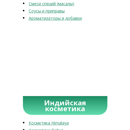
Смеси специй (масалы)
Соусы и приправы
Ароматизаторы и добавки
Индийская
косметика
Косметика Himalaya