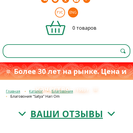
РУС
ENG
0 товаров
≡ Более 30 лет на рынке. Цена и
качество
≡
с 1993 г.
Главная
Каталог
Благовония
Благовония "Satya" Hari Om
ВАШИ ОТЗЫВЫ