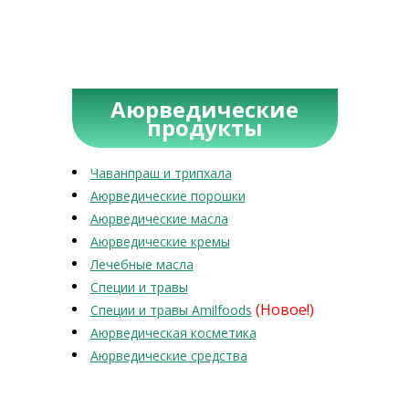
Аюрведические
продукты
Чаванпраш и трипхала
Аюрведические порошки
Аюрведические масла
Аюрведические кремы
Лечебные масла
Специи и травы
(Новое!)
Специи и травы Amilfoods
Аюрведическая косметика
Аюрведические средства