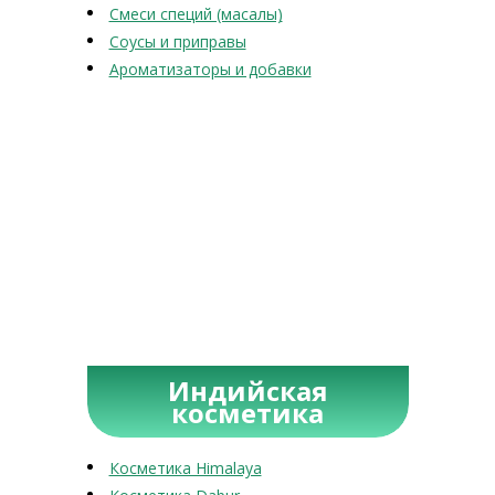
Смеси специй (масалы)
Соусы и приправы
Ароматизаторы и добавки
Индийская
косметика
Косметика Himalaya