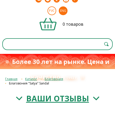
РУС
ENG
0 товаров
≡ Более 30 лет на рынке. Цена и
качество
≡
с 1993 г.
Главная
Каталог
Благовония
Благовония "Satya" Sandal
ВАШИ ОТЗЫВЫ