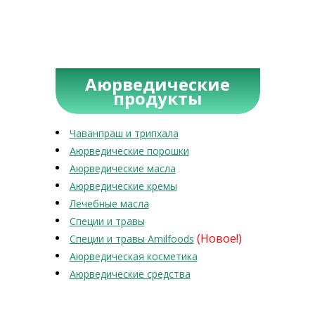
Аюрведические
продукты
Чаванпраш и трипхала
Аюрведические порошки
Аюрведические масла
Аюрведические кремы
Лечебные масла
Специи и травы
(Новое!)
Специи и травы Amilfoods
Аюрведическая косметика
Аюрведические средства