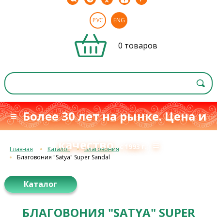
РУС
ENG
0 товаров
≡ Более 30 лет на рынке. Цена и
качество
≡
с 1993 г.
Главная
Каталог
Благовония
Благовония "Satya" Super Sandal
Каталог
БЛАГОВОНИЯ "SATYA" SUPER