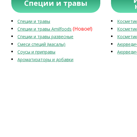
Специи и травы
Специи и травы
Косметик
(Новое!)
Специи и травы Amilfoods
Косметик
Специи и травы развесные
Косметик
Смеси специй (масалы)
Аюрведич
Соусы и приправы
Аюрведич
Ароматизаторы и добавки