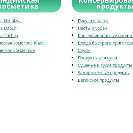
косметика
продукт
а Himalaya
Пикули и чатни
а Dabur
Пасты и урбеч
а Trichup
Консервированные овощи 
еская кометика Khadi
Блюда быстрого приготов
еская косметика
Соусы
Продукты для суши
Сушеные и сухие продукты
Замороженные продукты
Веганские продукты