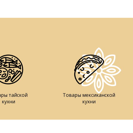
ары тайской
Товары мексиканской
кухни
кухни