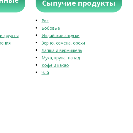
Сыпучие продукты
ы
Рис
Бобовые
и фрукты
Индийские закуски
ления
Зерно, семена, орехи
Лапша и вермишель
Мука, крупа, папад
Кофе и какао
Чай