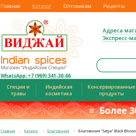
Главная
Каталог
Оптовикам
Рецепты
Адреса маг
Экспресс-м
WhatsApp: +7 (969) 341-30-66
Специи и
Индийская
Консервированные
травы
косметика
продукты
≡ Более 3
Главная
Каталог
Благовония
Благовония "Satya" Black Bloss