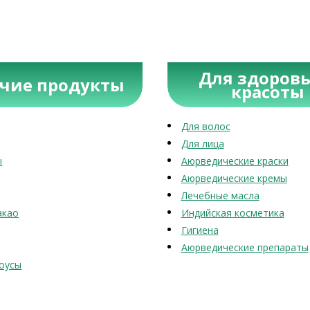
Для здоровь
учие продукты
красоты
Для волос
Для лица
ы
Аюрведические краски
Аюрведические кремы
Лечебные масла
акао
Индийская косметика
Гигиена
Аюрведические препараты
оусы