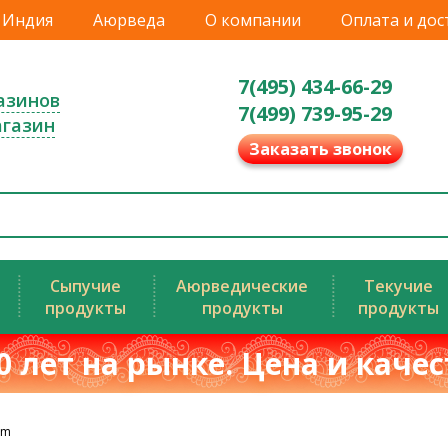
Индия
Аюрведа
О компании
Оплата и дос
7(495) 434-66-29
азинов
7(499) 739-95-29
агазин
Заказать звонок
Сыпучие
Аюрведические
Текучие
продукты
продукты
продукты
0 лет на рынке. Цена и каче
om