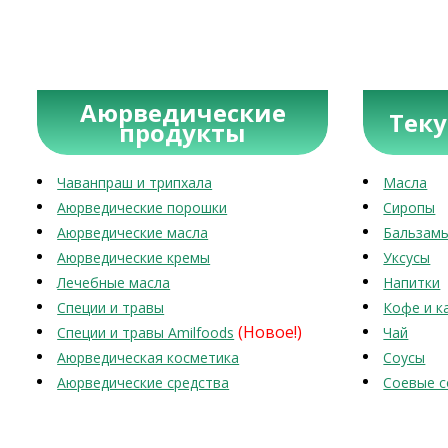
Аюрведические
Тек
продукты
Чаванпраш и трипхала
Масла
Аюрведические порошки
Сиропы
Аюрведические масла
Бальзам
Аюрведические кремы
Уксусы
Лечебные масла
Напитки
Специи и травы
Кофе и к
(Новое!)
Специи и травы Amilfoods
Чай
Аюрведическая косметика
Соусы
Аюрведические средства
Соевые с