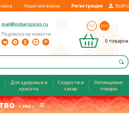
тавка
Наши магазины
Регистрация
Войт
mail@indianspices.ru
РУС
ENG
Подписка на новости
0 товаров
Для здоровья и
Сладости и
Непищевые
красоты
сахар
товары
ство
≡
с 1993 г.