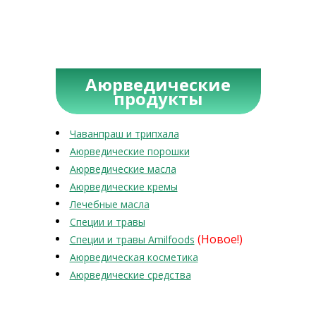
Аюрведические
продукты
Чаванпраш и трипхала
Аюрведические порошки
Аюрведические масла
Аюрведические кремы
Лечебные масла
Специи и травы
(Новое!)
Специи и травы Amilfoods
Аюрведическая косметика
Аюрведические средства