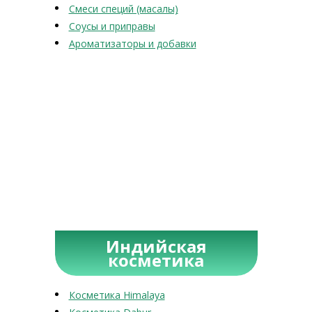
Смеси специй (масалы)
Соусы и приправы
Ароматизаторы и добавки
Индийская
косметика
Косметика Himalaya