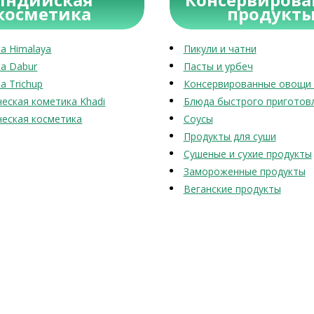
косметика
продукт
а Himalaya
Пикули и чатни
а Dabur
Пасты и урбеч
а Trichup
Консервированные овощи 
еская кометика Khadi
Блюда быстрого приготов
еская косметика
Соусы
Продукты для суши
Сушеные и сухие продукты
Замороженные продукты
Веганские продукты