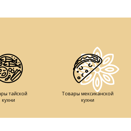
ары тайской
Товары мексиканской
кухни
кухни