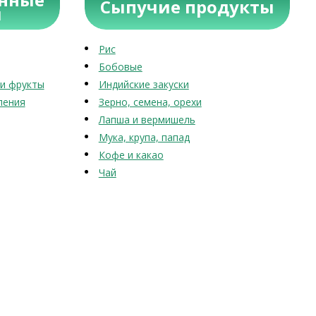
Сыпучие продукты
ы
Рис
Бобовые
и фрукты
Индийские закуски
ления
Зерно, семена, орехи
Лапша и вермишель
Мука, крупа, папад
Кофе и какао
Чай