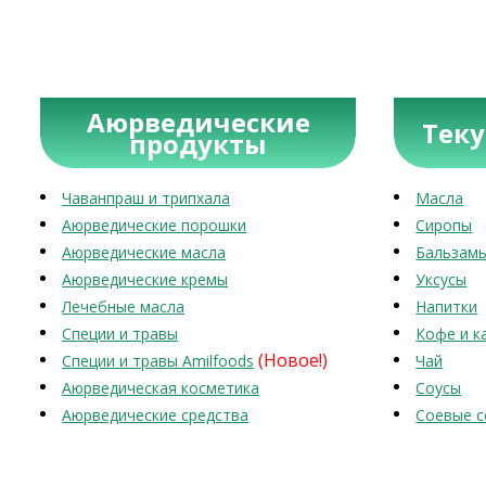
Аюрведические
Тек
продукты
Чаванпраш и трипхала
Масла
Аюрведические порошки
Сиропы
Аюрведические масла
Бальзам
Аюрведические кремы
Уксусы
Лечебные масла
Напитки
Специи и травы
Кофе и к
(Новое!)
Специи и травы Amilfoods
Чай
Аюрведическая косметика
Соусы
Аюрведические средства
Соевые с