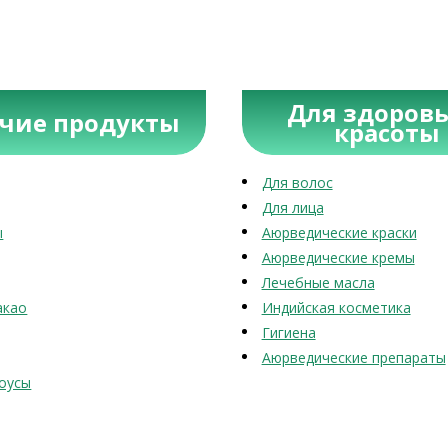
Для здоровь
учие продукты
красоты
Для волос
Для лица
ы
Аюрведические краски
Аюрведические кремы
Лечебные масла
акао
Индийская косметика
Гигиена
Аюрведические препараты
оусы