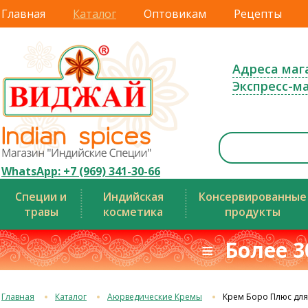
Главная
Каталог
Оптовикам
Рецепты
Адреса маг
Экспресс-м
WhatsApp: +7 (969) 341-30-66
Специи и
Индийская
Консервированные
травы
косметика
продукты
≡ Более 3
Главная
Каталог
Аюрведические Кремы
Крем Боро Плюс для