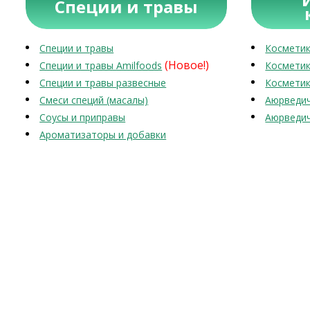
Специи и травы
Специи и травы
Косметик
(Новое!)
Специи и травы Amilfoods
Косметик
Специи и травы развесные
Косметик
Смеси специй (масалы)
Аюрведич
Соусы и приправы
Аюрведич
Ароматизаторы и добавки