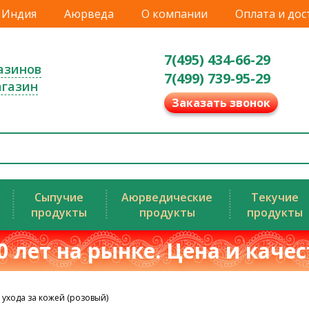
Индия
Аюрведа
О компании
Оплата и дос
7(495) 434-66-29
азинов
7(499) 739-95-29
агазин
Заказать звонок
Сыпучие
Аюрведические
Текучие
продукты
продукты
продукты
0 лет на рынке. Цена и каче
 ухода за кожей (розовый)