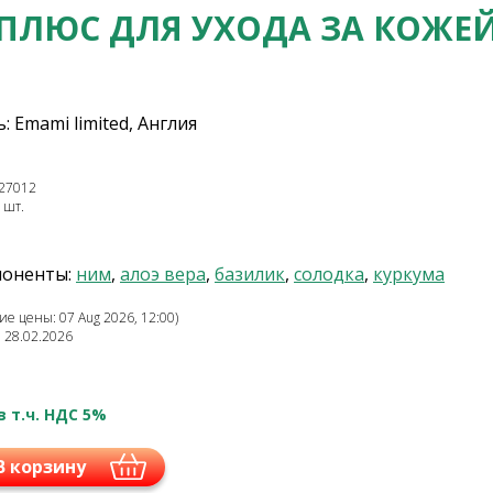
 ПЛЮС ДЛЯ УХОДА ЗА КОЖЕЙ
 Emami limited, Англия
27012
 шт.
поненты:
ним
,
алоэ вера
,
базилик
,
солодка
,
куркума
е цены: 07 Aug 2026, 12:00)
: 28.02.2026
в т.ч. НДС 5%
В корзину