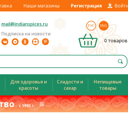
тавка
Наши магазины
Регистрация
Войт
mail@indianspices.ru
РУС
ENG
Подписка на новости
0 товаров
Для здоровья и
Сладости и
Непищевые
красоты
сахар
товары
ство
≡
с 1993 г.