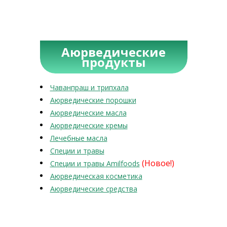
Аюрведические
продукты
Чаванпраш и трипхала
Аюрведические порошки
Аюрведические масла
Аюрведические кремы
Лечебные масла
Специи и травы
(Новое!)
Специи и травы Amilfoods
Аюрведическая косметика
Аюрведические средства