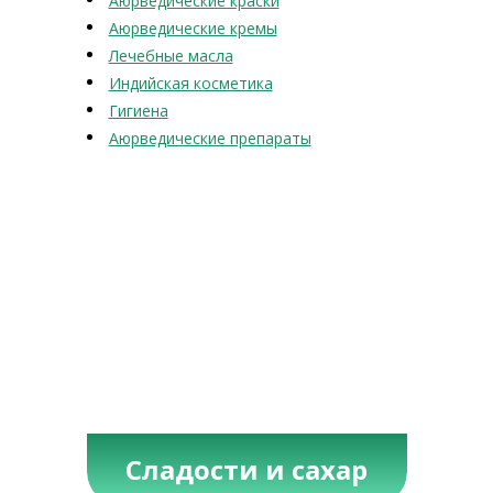
Аюрведические краски
Аюрведические кремы
Лечебные масла
Индийская косметика
Гигиена
Аюрведические препараты
Сладости и сахар