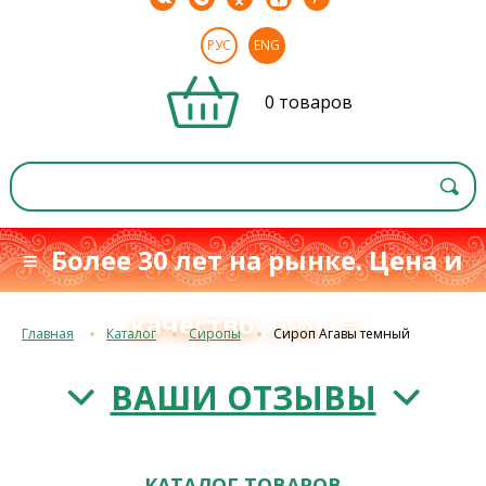
РУС
ENG
0 товаров
≡ Более 30 лет на рынке. Цена и
качество
≡
с 1993 г.
Главная
Каталог
Сиропы
Сироп Агавы темный
ВАШИ ОТЗЫВЫ
КАТАЛОГ ТОВАРОВ