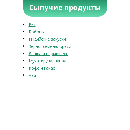
Сыпучие продукты
Рис
Бобовые
Индийские закуски
Зерно, семена, орехи
Лапша и вермишель
Мука, крупа, папад
Кофе и какао
Чай