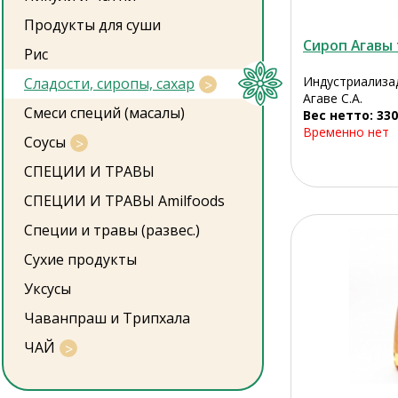
Продукты для суши
Сироп Агавы
Рис
Индустриализа
Сладости, сиропы, сахар
Агаве С.А.
Смеси специй (масалы)
Вес нетто: 330
Временно нет
Соусы
СПЕЦИИ И ТРАВЫ
СПЕЦИИ И ТРАВЫ Amilfoods
Специи и травы (развес.)
Сухие продукты
Уксусы
Чаванпраш и Трипхала
ЧАЙ