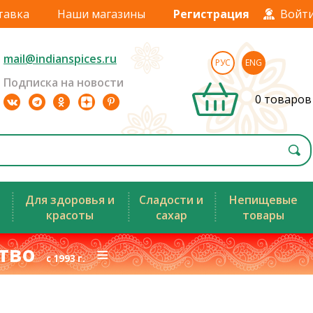
тавка
Наши магазины
Регистрация
Войт
mail@indianspices.ru
РУС
ENG
Подписка на новости
0 товаров
Для здоровья и
Сладости и
Непищевые
красоты
сахар
товары
ство
≡
с 1993 г.