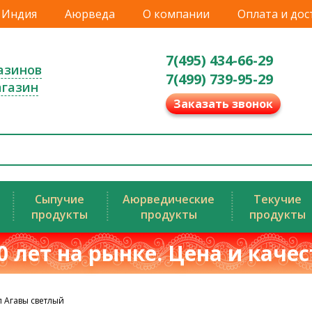
Индия
Аюрведа
О компании
Оплата и дос
7(495) 434-66-29
азинов
7(499) 739-95-29
агазин
Заказать звонок
Сыпучие
Аюрведические
Текучие
продукты
продукты
продукты
0 лет на рынке. Цена и каче
 Агавы светлый