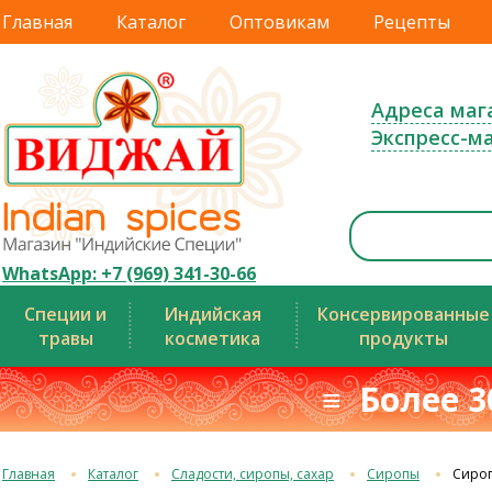
Главная
Каталог
Оптовикам
Рецепты
Адреса маг
Экспресс-м
WhatsApp: +7 (969) 341-30-66
Специи и
Индийская
Консервированные
травы
косметика
продукты
≡ Более 3
Главная
Каталог
Сладости, сиропы, сахар
Сиропы
Сироп