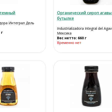
 темный
Органический сироп агавы
бутылке
дора Интеграл Дель
Industrializadora Integral del Agav
 г
Мексика
Вес нетто: 660 г
Временно нет