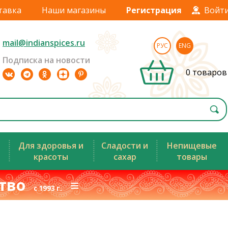
тавка
Наши магазины
Регистрация
Войт
mail@indianspices.ru
РУС
ENG
Подписка на новости
0 товаров
Для здоровья и
Сладости и
Непищевые
красоты
сахар
товары
ство
≡
с 1993 г.