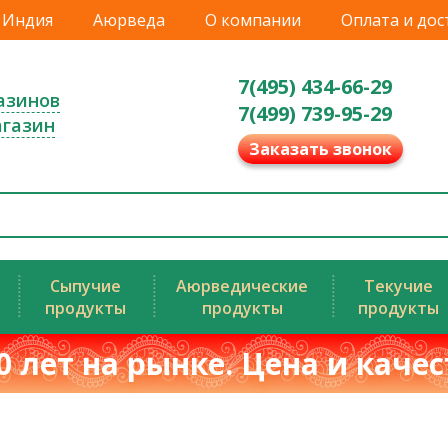
Индия
Аюрведа
О компании
Оплата и дос
7(495) 434-66-29
азинов
7(499) 739-95-29
агазин
Заказать звонок
Сыпучие
Аюрведические
Текучие
продукты
продукты
продукты
0 лет на рынке. Цена и каче