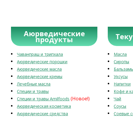
Аюрведические
Тек
продукты
Чаванпраш и трипхала
Масла
Аюрведические порошки
Сиропы
Аюрведические масла
Бальзам
Аюрведические кремы
Уксусы
Лечебные масла
Напитки
Специи и травы
Кофе и к
(Новое!)
Специи и травы Amilfoods
Чай
Аюрведическая косметика
Соусы
Аюрведические средства
Соевые с