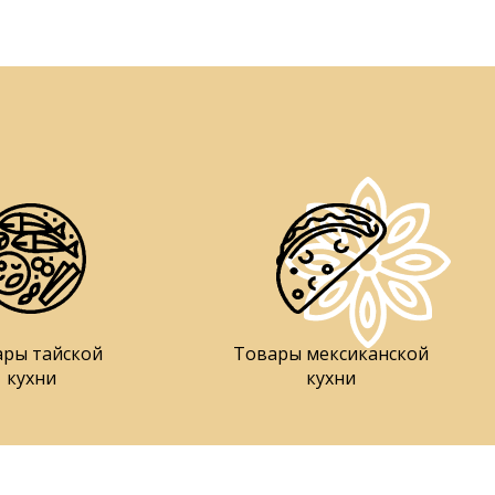
ары тайской
Товары мексиканской
кухни
кухни