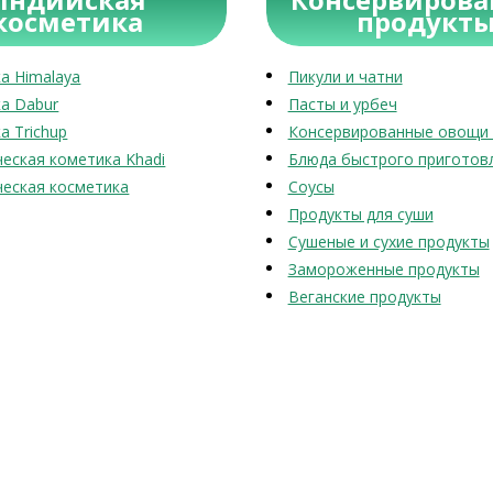
косметика
продукт
а Himalaya
Пикули и чатни
а Dabur
Пасты и урбеч
а Trichup
Консервированные овощи 
еская кометика Khadi
Блюда быстрого приготов
еская косметика
Соусы
Продукты для суши
Сушеные и сухие продукты
Замороженные продукты
Веганские продукты