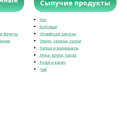
Сыпучие продукты
ы
Рис
Бобовые
и фрукты
Индийские закуски
ления
Зерно, семена, орехи
Лапша и вермишель
Мука, крупа, папад
Кофе и какао
Чай