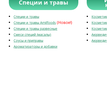
Специи и травы
Специи и травы
Косметик
(Новое!)
Специи и травы Amilfoods
Косметик
Специи и травы развесные
Косметик
Смеси специй (масалы)
Аюрведич
Соусы и приправы
Аюрведич
Ароматизаторы и добавки