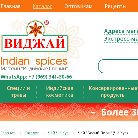
Главная
Каталог
Оптовикам
Рецепты
Адреса маг
Экспресс-м
WhatsApp: +7 (969) 341-30-66
Специи и
Индийская
Консервированные
травы
косметика
продукты
≡ Более 3
Главная
Каталог
Чай Чю Хуа
Чай "Белый Пион" (Чю Хуа)