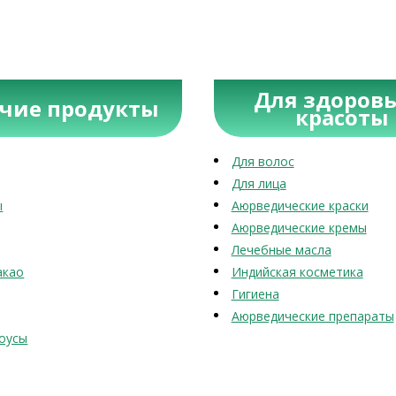
Для здоровь
учие продукты
красоты
Для волос
Для лица
ы
Аюрведические краски
Аюрведические кремы
Лечебные масла
акао
Индийская косметика
Гигиена
Аюрведические препараты
оусы