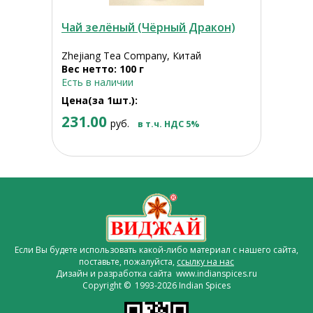
Чай зелёный (Чёрный Дракон)
Zhejiang Tea Company, Китай
Вес нетто: 100 г
Есть в наличии
Цена(за 1шт.):
231.00
руб.
в т.ч. НДС 5%
Если Вы будете использовать какой-либо материал с нашего сайта,
поставьте, пожалуйста,
ссылку на нас
Дизайн и разработка сайта www.indianspices.ru
Copyright © 1993-2026 Indian Spices