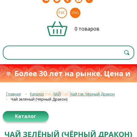
РУС
ENG
0 товаров
≡ Более 30 лет на рынке. Цена и
качество
≡
с 1993 г.
Главная
Каталог
ЧАЙ
Чай т.м. Чёрный Дракон
Чай зелёный (Чёрный Дракон)
Каталог
ЧАЙ ЗЕЛЁНЫЙ (ЧЁРНЫЙ ДРАКОН)