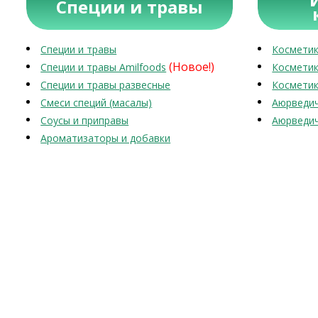
Специи и травы
Специи и травы
Косметик
(Новое!)
Специи и травы Amilfoods
Косметик
Специи и травы развесные
Косметик
Смеси специй (масалы)
Аюрведич
Соусы и приправы
Аюрведич
Ароматизаторы и добавки