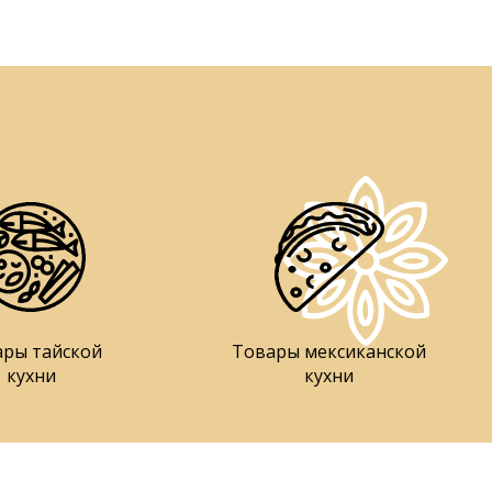
ары тайской
Товары мексиканской
кухни
кухни