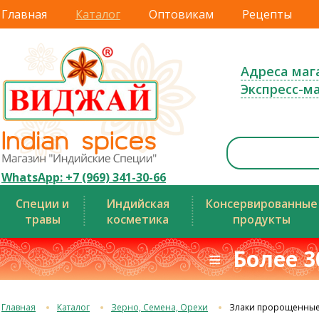
Главная
Каталог
Оптовикам
Рецепты
Адреса маг
Экспресс-м
WhatsApp: +7 (969) 341-30-66
Специи и
Индийская
Консервированные
травы
косметика
продукты
≡ Более 3
Главная
Каталог
Зерно, Семена, Орехи
Злаки пророщенные