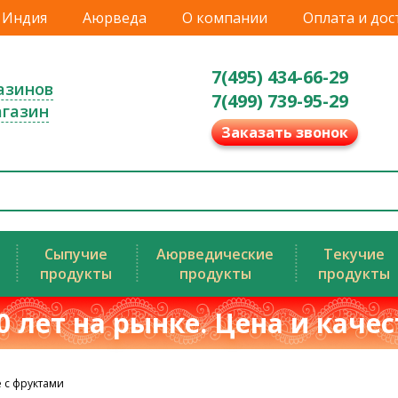
Индия
Аюрведа
О компании
Оплата и дос
7(495) 434-66-29
азинов
7(499) 739-95-29
агазин
Заказать звонок
Сыпучие
Аюрведические
Текучие
продукты
продукты
продукты
0 лет на рынке. Цена и каче
 с фруктами