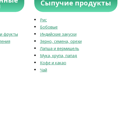
Сыпучие продукты
ы
Рис
Бобовые
и фрукты
Индийские закуски
ления
Зерно, семена, орехи
Лапша и вермишель
Мука, крупа, папад
Кофе и какао
Чай