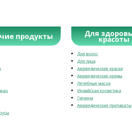
Для здоровь
учие продукты
красоты
Для волос
Для лица
ы
Аюрведические краски
Аюрведические кремы
Лечебные масла
акао
Индийская косметика
Гигиена
Аюрведические препараты
оусы