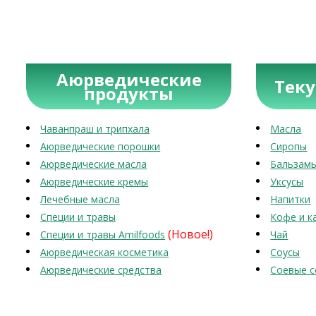
Аюрведические
Тек
продукты
Чаванпраш и трипхала
Масла
Аюрведические порошки
Сиропы
Аюрведические масла
Бальзам
Аюрведические кремы
Уксусы
Лечебные масла
Напитки
Специи и травы
Кофе и к
(Новое!)
Специи и травы Amilfoods
Чай
Аюрведическая косметика
Соусы
Аюрведические средства
Соевые с