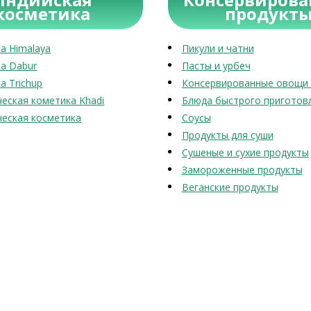
косметика
продукт
а Himalaya
Пикули и чатни
а Dabur
Пасты и урбеч
а Trichup
Консервированные овощи 
еская кометика Khadi
Блюда быстрого приготов
еская косметика
Соусы
Продукты для суши
Сушеные и сухие продукты
Замороженные продукты
Веганские продукты