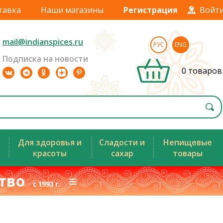
тавка
Наши магазины
Регистрация
Войт
mail@indianspices.ru
РУС
ENG
Подписка на новости
0 товаров
Для здоровья и
Сладости и
Непищевые
красоты
сахар
товары
ство
≡
с 1993 г.