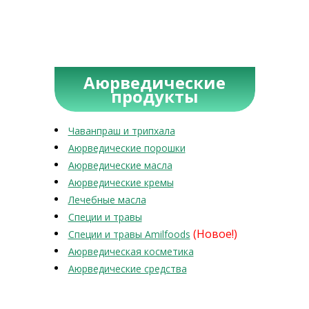
Аюрведические
продукты
Чаванпраш и трипхала
Аюрведические порошки
Аюрведические масла
Аюрведические кремы
Лечебные масла
Специи и травы
(Новое!)
Специи и травы Amilfoods
Аюрведическая косметика
Аюрведические средства