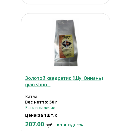
Золотой квадратик (Шу Юннань)
qian shun...
Китай
Вес нетто: 50 г
Есть в наличии
Цена(за 1шт.):
207.00
руб.
в т.ч. НДС 5%