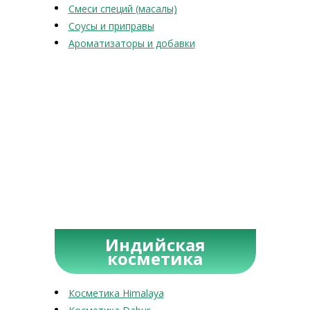
Смеси специй (масалы)
Соусы и приправы
Ароматизаторы и добавки
Индийская
косметика
Косметика Himalaya