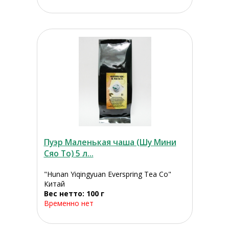
Пуэр Маленькая чаша (Шу Мини
Сяо То) 5 л...
"Hunan Yiqingyuan Everspring Tea Co"
Китай
Вес нетто: 100 г
Временно нет