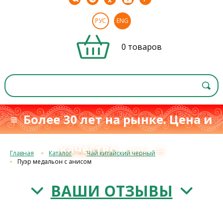
РУС
ENG
0 товаров
≡ Более 30 лет на рынке. Цена и
качество
≡
с 1993 г.
Главная
Каталог
Чай китайский черный
Пуэр медальон с анисом
ВАШИ ОТЗЫВЫ