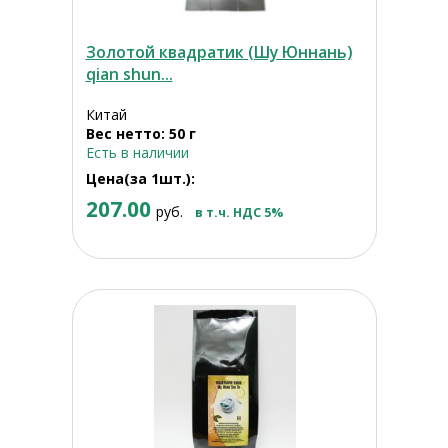
Золотой квадратик (Шу Юннань)
qian shun...
Китай
Вес нетто: 50 г
Есть в наличии
Цена(за 1шт.):
207.00
руб.
в т.ч. НДС 5%