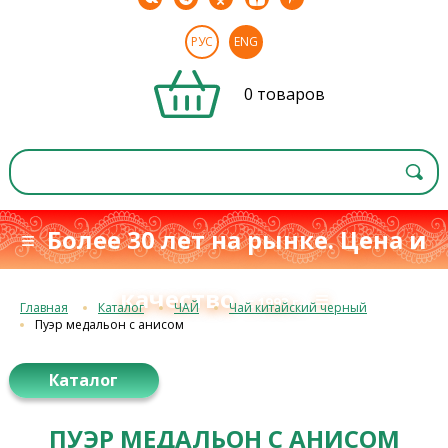
РУС
ENG
0 товаров
≡ Более 30 лет на рынке. Цена и
качество
≡
с 1993 г.
Главная
Каталог
ЧАЙ
Чай китайский черный
Пуэр медальон с анисом
Каталог
ПУЭР МЕДАЛЬОН С АНИСОМ