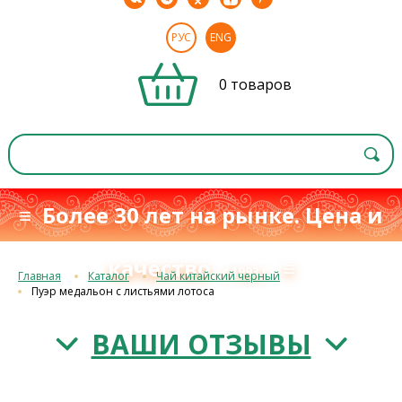
РУС
ENG
0 товаров
≡ Более 30 лет на рынке. Цена и
качество
≡
с 1993 г.
Главная
Каталог
Чай китайский черный
Пуэр медальон с листьями лотоса
ВАШИ ОТЗЫВЫ