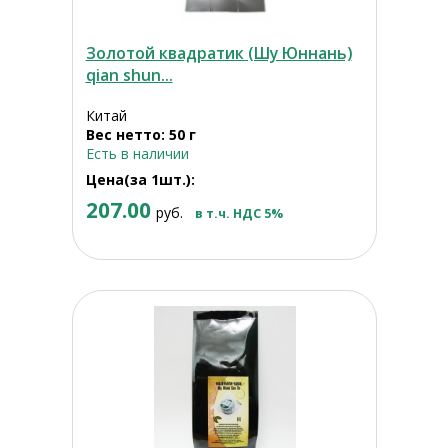
Золотой квадратик (Шу Юннань)
qian shun...
Китай
Вес нетто: 50 г
Есть в наличии
Цена(за 1шт.):
207.00
руб.
в т.ч. НДС 5%