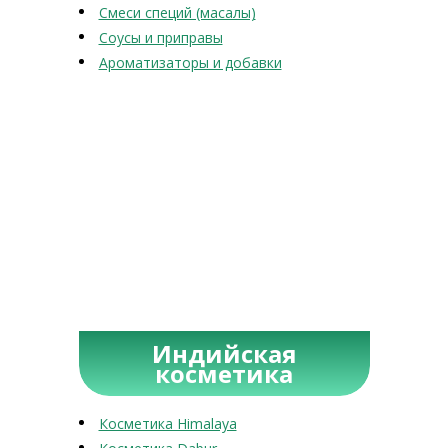
Смеси специй (масалы)
Соусы и приправы
Ароматизаторы и добавки
Индийская
косметика
Косметика Himalaya