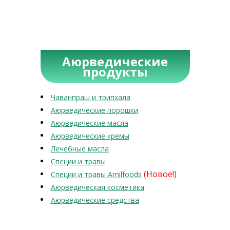
Аюрведические
продукты
Чаванпраш и трипхала
Аюрведические порошки
Аюрведические масла
Аюрведические кремы
Лечебные масла
Специи и травы
(Новое!)
Специи и травы Amilfoods
Аюрведическая косметика
Аюрведические средства