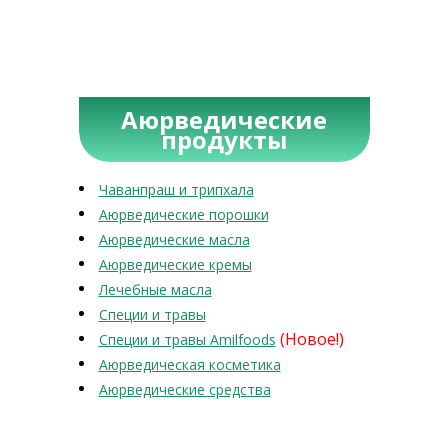
Аюрведические
продукты
Чаванпраш и трипхала
Аюрведические порошки
Аюрведические масла
Аюрведические кремы
Лечебные масла
Специи и травы
(Новое!)
Специи и травы Amilfoods
Аюрведическая косметика
Аюрведические средства