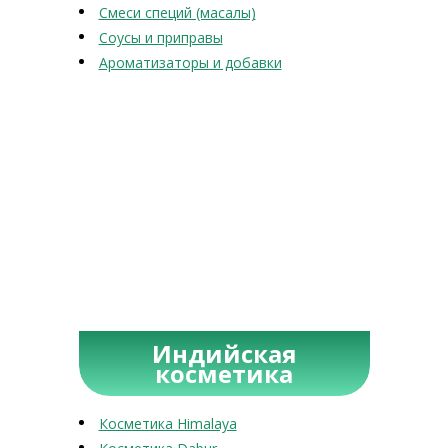
Смеси специй (масалы)
Соусы и приправы
Ароматизаторы и добавки
Индийская
косметика
Косметика Himalaya