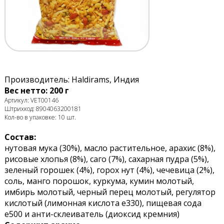
Производитель: Haldirams, Индия
Вес нетто: 200 г
Артикул: VET00146
Штрихкод: 8904063200181
Кол-во в упаковке: 10 шт.
Состав:
нутовая мука (30%), масло растительное, арахис (8%),
рисовые хлопья (8%), саго (7%), сахарная пудра (5%),
зеленый горошек (4%), горох нут (4%), чечевица (2%),
соль, манго порошок, куркума, кумин молотый,
имбирь молотый, черный перец молотый, регулятор
кислотый (лимонная кислота е330), пищевая сода
е500 и анти-склеиватель (диоксид кремния)