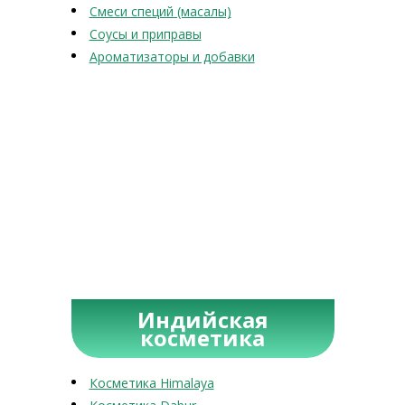
Смеси специй (масалы)
Соусы и приправы
Ароматизаторы и добавки
Индийская
косметика
Косметика Himalaya