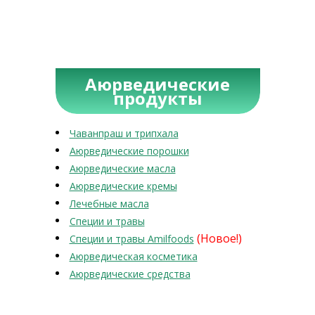
Аюрведические
продукты
Чаванпраш и трипхала
Аюрведические порошки
Аюрведические масла
Аюрведические кремы
Лечебные масла
Специи и травы
(Новое!)
Специи и травы Amilfoods
Аюрведическая косметика
Аюрведические средства