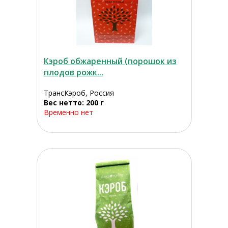
Кэроб обжаренный (порошок из
плодов рожк...
ТрансКэроб, Россия
Вес нетто: 200 г
Временно нет