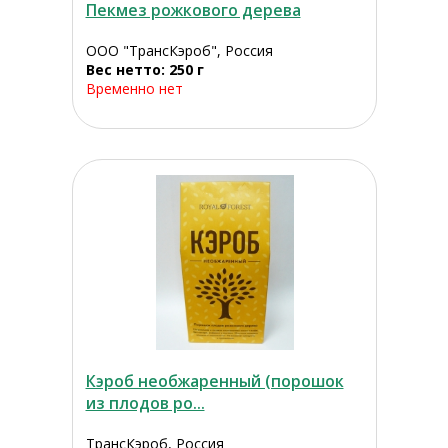
Пекмез рожкового дерева
ООО "ТрансКэроб", Россия
Вес нетто: 250 г
Временно нет
Кэроб необжаренный (порошок
из плодов ро...
ТрансКэроб, Россия