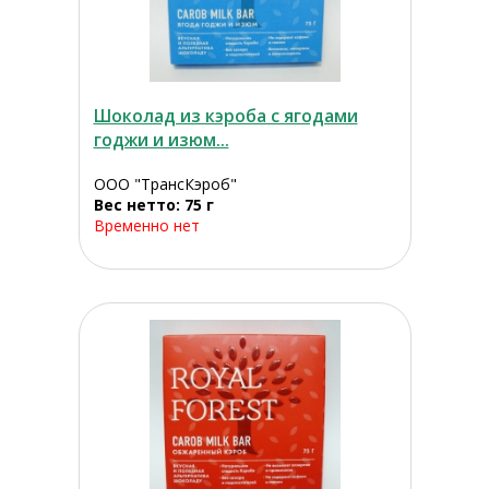
Шоколад из кэроба с ягодами
годжи и изюм...
ООО "ТрансКэроб"
Вес нетто: 75 г
Временно нет