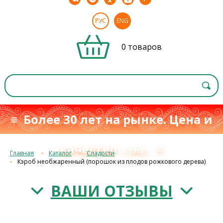
РУС
ENG
0 товаров
≡ Более 30 лет на рынке. Цена и
качество
≡
с 1993 г.
Главная
Каталог
Сладости
Кэроб необжаренный (порошок из плодов рожкового дерева)
ВАШИ ОТЗЫВЫ