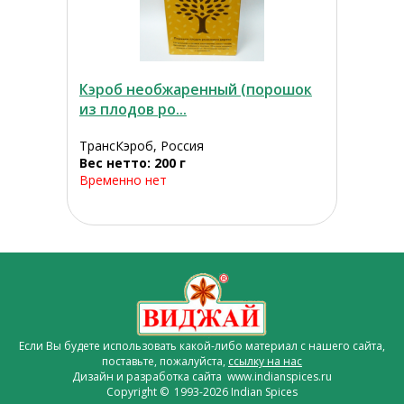
Кэроб необжаренный (порошок
из плодов ро...
ТрансКэроб, Россия
Вес нетто: 200 г
Временно нет
Если Вы будете использовать какой-либо материал с нашего сайта,
поставьте, пожалуйста,
ссылку на нас
Дизайн и разработка сайта www.indianspices.ru
Copyright © 1993-2026 Indian Spices