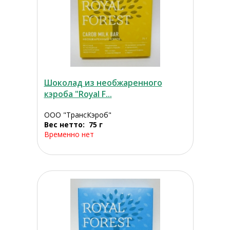
Шоколад из необжаренного
кэроба "Royal F...
ООО "ТрансКэроб"
Вес нетто: 75 г
Временно нет