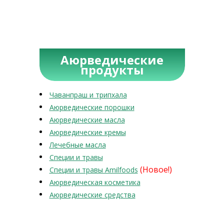
Аюрведические
продукты
Чаванпраш и трипхала
Аюрведические порошки
Аюрведические масла
Аюрведические кремы
Лечебные масла
Специи и травы
(Новое!)
Специи и травы Amilfoods
Аюрведическая косметика
Аюрведические средства