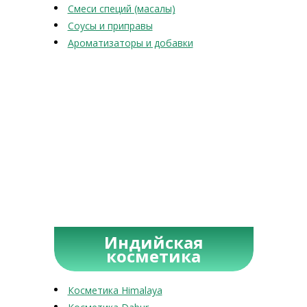
Смеси специй (масалы)
Соусы и приправы
Ароматизаторы и добавки
Индийская
косметика
Косметика Himalaya