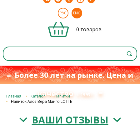
РУС
ENG
0 товаров
≡ Более 30 лет на рынке. Цена и
качество
≡
с 1993 г.
Главная
Каталог
Напитки
Напиток Алоэ Вера Манго LOTTE
ВАШИ ОТЗЫВЫ