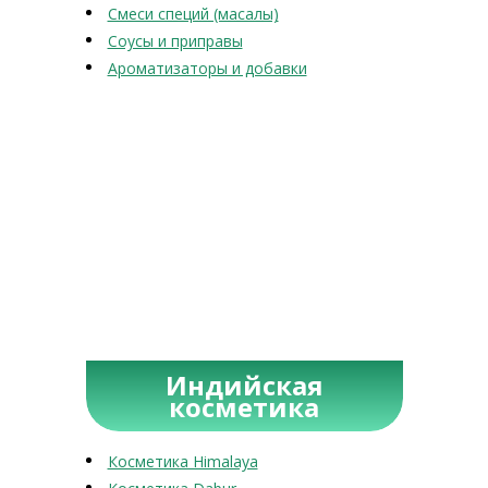
Смеси специй (масалы)
Соусы и приправы
Ароматизаторы и добавки
Индийская
косметика
Косметика Himalaya