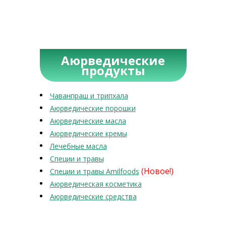
Аюрведические
продукты
Чаванпраш и трипхала
Аюрведические порошки
Аюрведические масла
Аюрведические кремы
Лечебные масла
Специи и травы
(Новое!)
Специи и травы Amilfoods
Аюрведическая косметика
Аюрведические средства