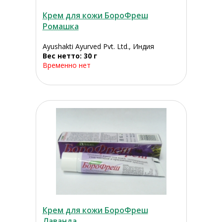
Крем для кожи БороФреш
Ромашка
Ayushakti Ayurved Pvt. Ltd., Индия
Вес нетто: 30 г
Временно нет
Крем для кожи БороФреш
Лаванда