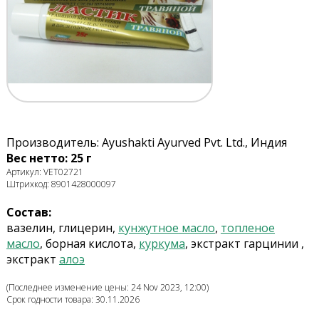
Производитель: Ayushakti Ayurved Pvt. Ltd., Индия
Вес нетто: 25 г
Артикул: VET02721
Штрихкод: 8901428000097
Состав:
вазелин
,
глицерин,
кунжутное
масло
,
топленое
масло
, борная кислота
,
куркума
,
экстракт гарцинии
,
экстракт
алоэ
(Последнее изменение цены: 24 Nov 2023, 12:00)
Срок годности товара: 30.11.2026