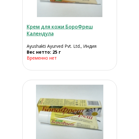
Крем для кожи БороФреш
Календула
Ayushakti Ayurved Pvt. Ltd., Индия
Вес нетто: 25 г
Временно нет