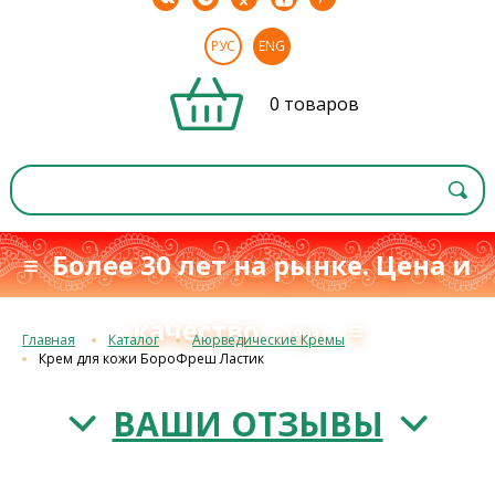
РУС
ENG
0 товаров
≡ Более 30 лет на рынке. Цена и
качество
≡
с 1993 г.
Главная
Каталог
Аюрведические Кремы
Крем для кожи БороФреш Ластик
ВАШИ ОТЗЫВЫ