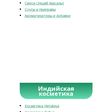
Смеси специй (масалы)
Соусы и приправы
Ароматизаторы и добавки
Индийская
косметика
Косметика Himalaya