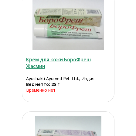
Крем для кожи БороФреш
Жасмин
Ayushakti Ayurved Pvt. Ltd., Индия
Вес нетто: 25 г
Временно нет