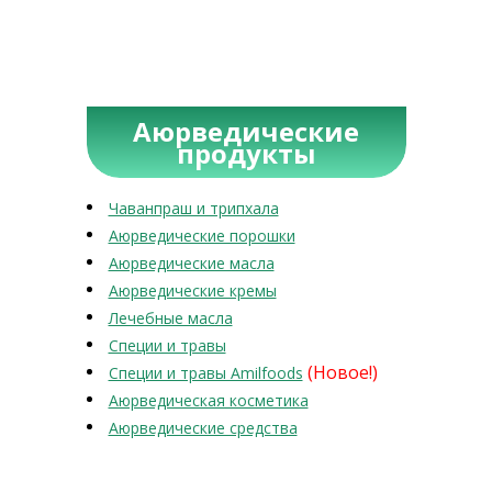
Аюрведические
продукты
Чаванпраш и трипхала
Аюрведические порошки
Аюрведические масла
Аюрведические кремы
Лечебные масла
Специи и травы
(Новое!)
Специи и травы Amilfoods
Аюрведическая косметика
Аюрведические средства