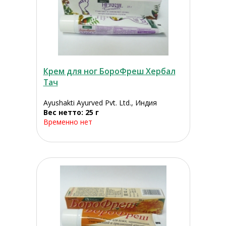
Крем для ног БороФреш Хербал
Тач
Ayushakti Ayurved Pvt. Ltd., Индия
Вес нетто: 25 г
Временно нет