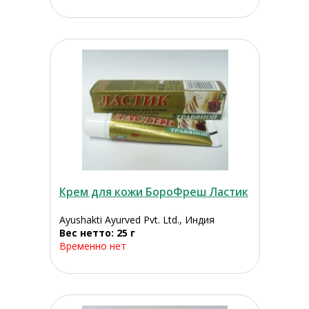
Крем для кожи БороФреш Ластик
Ayushakti Ayurved Pvt. Ltd., Индия
Вес нетто: 25 г
Временно нет