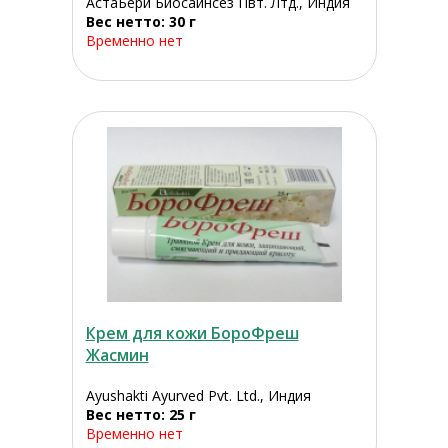
АстаБери Биосаинсез Пвт. Лтд., Индия
Вес нетто: 30 г
Временно нет
Крем для кожи БороФреш
Жасмин
Ayushakti Ayurved Pvt. Ltd., Индия
Вес нетто: 25 г
Временно нет