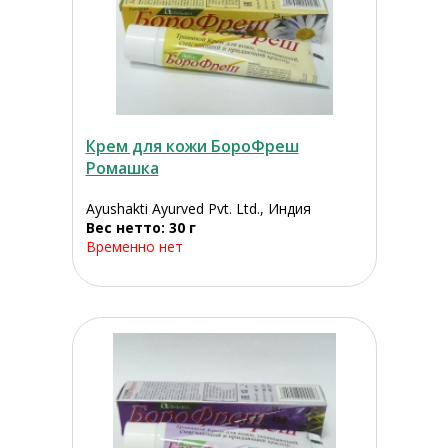
Крем для кожи БороФреш
Ромашка
Ayushakti Ayurved Pvt. Ltd., Индия
Вес нетто: 30 г
Временно нет