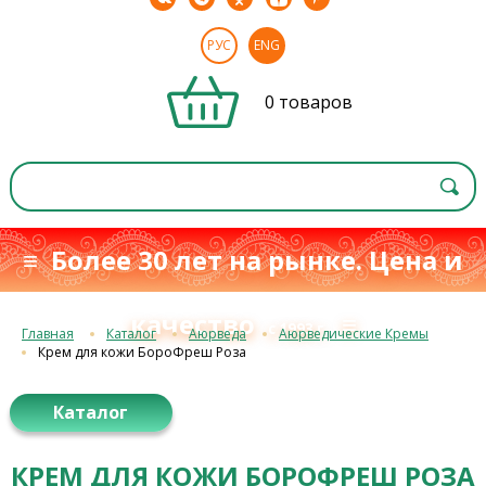
РУС
ENG
0 товаров
≡ Более 30 лет на рынке. Цена и
качество
≡
с 1993 г.
Главная
Каталог
Аюрведа
Аюрведические Кремы
Крем для кожи БороФреш Роза
Каталог
КРЕМ ДЛЯ КОЖИ БОРОФРЕШ РОЗА