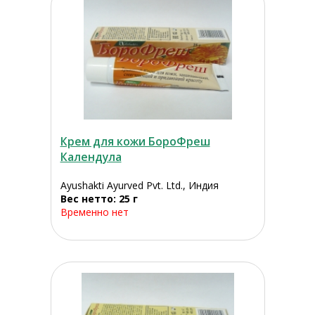
Крем для кожи БороФреш
Календула
Ayushakti Ayurved Pvt. Ltd., Индия
Вес нетто: 25 г
Временно нет