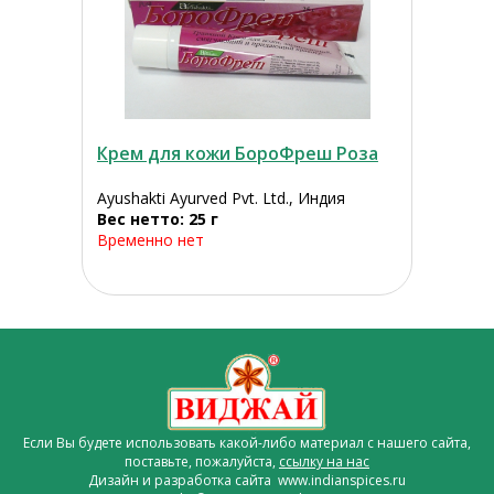
Крем для кожи БороФреш Роза
Ayushakti Ayurved Pvt. Ltd., Индия
Вес нетто: 25 г
Временно нет
Если Вы будете использовать какой-либо материал с нашего сайта,
поставьте, пожалуйста,
ссылку на нас
Дизайн и разработка сайта www.indianspices.ru