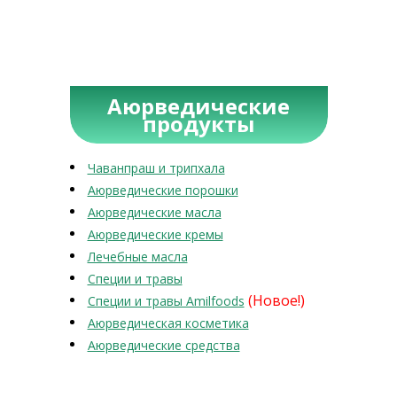
Аюрведические
продукты
Чаванпраш и трипхала
Аюрведические порошки
Аюрведические масла
Аюрведические кремы
Лечебные масла
Специи и травы
(Новое!)
Специи и травы Amilfoods
Аюрведическая косметика
Аюрведические средства