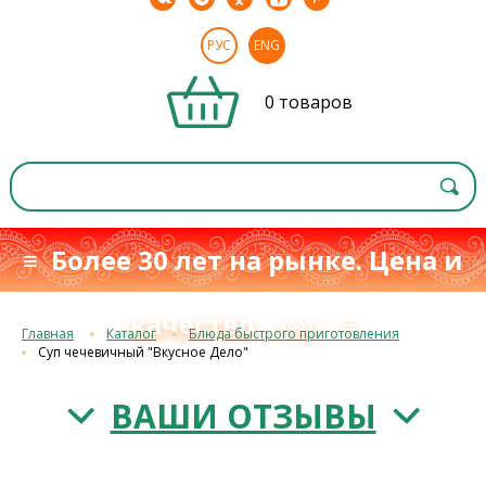
РУС
ENG
0 товаров
≡ Более 30 лет на рынке. Цена и
качество
≡
с 1993 г.
Главная
Каталог
Блюда быстрого приготовления
Суп чечевичный "Вкусное Дело"
ВАШИ ОТЗЫВЫ