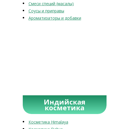
Смеси специй (масалы)
Соусы и приправы
Ароматизаторы и добавки
Индийская
косметика
Косметика Himalaya