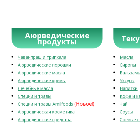
Аюрведические
Тек
продукты
Чаванпраш и трипхала
Масла
Аюрведические порошки
Сиропы
Аюрведические масла
Бальзам
Аюрведические кремы
Уксусы
Лечебные масла
Напитки
Специи и травы
Кофе и к
(Новое!)
Специи и травы Amilfoods
Чай
Аюрведическая косметика
Соусы
Аюрведические средства
Соевые с