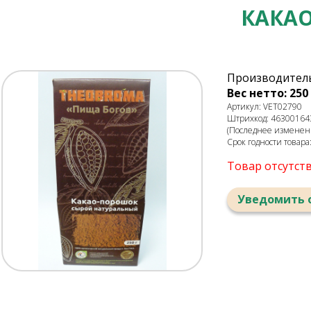
КАКА
Производитель
Вес нетто: 250 
Артикул: VET02790
Штрихкод: 46300164
(Последнее изменени
Срок годности товара
Товар отсутст
Уведомить 