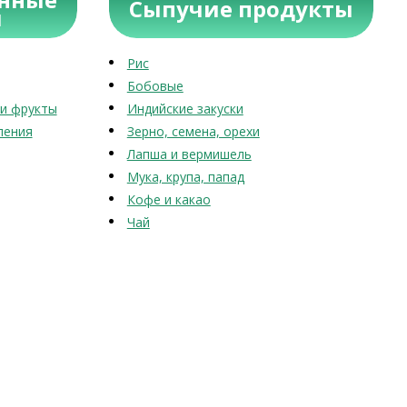
Сыпучие продукты
ы
Рис
Бобовые
и фрукты
Индийские закуски
ления
Зерно, семена, орехи
Лапша и вермишель
Мука, крупа, папад
Кофе и какао
Чай