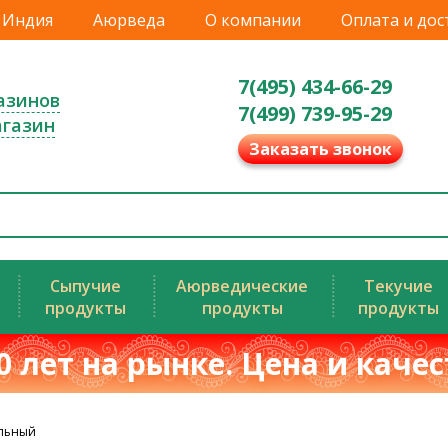
Индия
Аюрведа
О компании
Оплата и дос
7(495) 434-66-29
азинов
7(499) 739-95-29
агазин
Заказать звонок
Сыпучие
Аюрведические
Текучие
продукты
продукты
продукты
0 лет на рынке. Цена и каче
альный