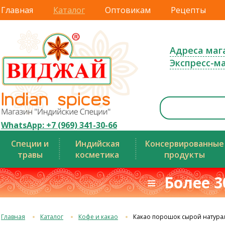
Главная
Каталог
Оптовикам
Рецепты
Адреса маг
Экспресс-м
WhatsApp: +7 (969) 341-30-66
Специи и
Индийская
Консервированные
травы
косметика
продукты
≡ Более 3
Главная
Каталог
Кофе и какао
Какао порошок сырой натур