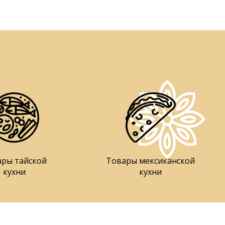
ары тайской
Товары мексиканской
кухни
кухни