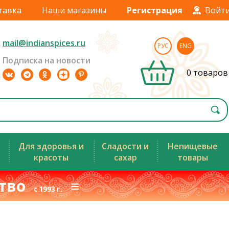
тавка
Наши магазины
Регистрация
Войт
mail@indianspices.ru
РУС
ENG
Подписка на новости
0 товаров
Для здоровья и
Сладости и
Непищевые
красоты
сахар
товары
ство
≡
с 1993 г.