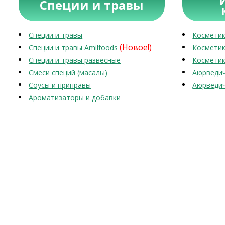
Специи и травы
Специи и травы
Косметик
(Новое!)
Специи и травы Amilfoods
Косметик
Специи и травы развесные
Косметик
Смеси специй (масалы)
Аюрведич
Соусы и приправы
Аюрведич
Ароматизаторы и добавки