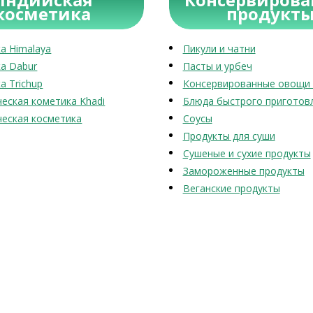
косметика
продукт
а Himalaya
Пикули и чатни
а Dabur
Пасты и урбеч
а Trichup
Консервированные овощи 
еская кометика Khadi
Блюда быстрого приготов
еская косметика
Соусы
Продукты для суши
Сушеные и сухие продукты
Замороженные продукты
Веганские продукты