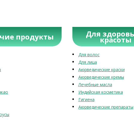
Для здоровь
учие продукты
красоты
Для волос
Для лица
ы
Аюрведические краски
Аюрведические кремы
Лечебные масла
акао
Индийская косметика
Гигиена
Аюрведические препараты
оусы