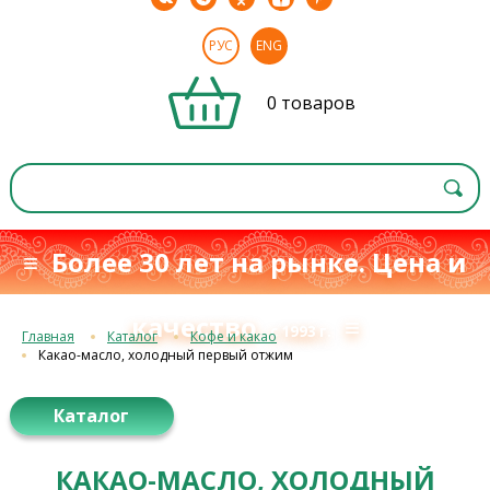
РУС
ENG
0 товаров
≡ Более 30 лет на рынке. Цена и
качество
≡
с 1993 г.
Главная
Каталог
Кофе и какао
Какао-масло, холодный первый отжим
Каталог
КАКАО-МАСЛО, ХОЛОДНЫЙ