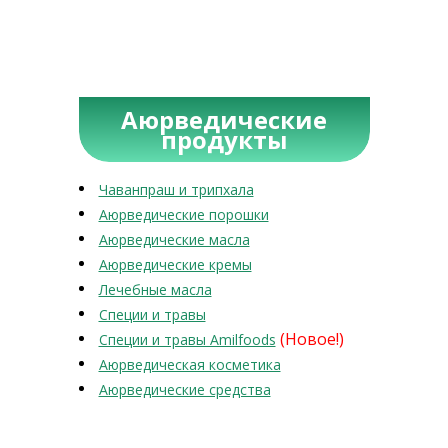
Аюрведические
продукты
Чаванпраш и трипхала
Аюрведические порошки
Аюрведические масла
Аюрведические кремы
Лечебные масла
Специи и травы
(Новое!)
Специи и травы Amilfoods
Аюрведическая косметика
Аюрведические средства