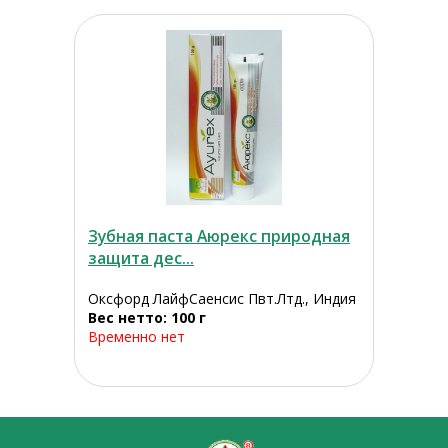
Зубная паста Аюрекс природная
защита дес...
Оксфорд ЛайфСаенсис Пвт.Лтд., Индия
Вес нетто: 100 г
Временно нет