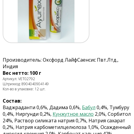
Производитель: Оксфорд ЛайфСаенсис Пвт.Лтд.,
Индия
Вес нетто: 100 г
Артикул: VET02792
Штрихкод: 8904040904149
Кол-во в упаковке: 12 шт.
Состав:
Ваджраданти 0,6%, Дадима 0,6%,
Бабул
0,4%, Тумбуру
0,4%, Ниргунди 0,2%,
Кунжутное масло
2,0%, Сорбитол
24%, Раствор силиката натрия 0,7%, Натрия сахарат
0,2%, Натрия карбометилцелюлоза 1,0%, Осажденный
диоксид кремния 2,0%, Карбонат кальция 42%,