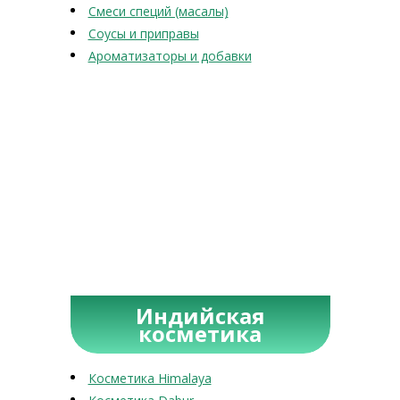
Смеси специй (масалы)
Соусы и приправы
Ароматизаторы и добавки
Индийская
косметика
Косметика Himalaya