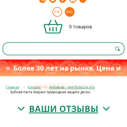
РУС
ENG
0 товаров
≡ Более 30 лет на рынке. Цена и
качество
≡
с 1993 г.
Главная
Каталог
Аюрведа - для Полости рта
Зубная паста Аюрекс природная защита десен
ВАШИ ОТЗЫВЫ