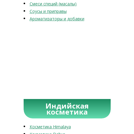
Смеси специй (масалы)
Соусы и приправы
Ароматизаторы и добавки
Индийская
косметика
Косметика Himalaya