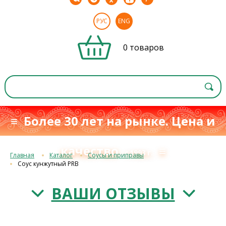
РУС
ENG
0 товаров
≡ Более 30 лет на рынке. Цена и
качество
≡
с 1993 г.
Главная
Каталог
Соусы и приправы
Соус кунжутный PRB
ВАШИ ОТЗЫВЫ