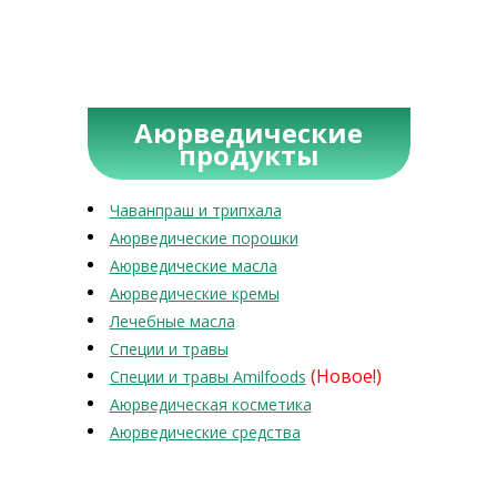
Аюрведические
продукты
Чаванпраш и трипхала
Аюрведические порошки
Аюрведические масла
Аюрведические кремы
Лечебные масла
Специи и травы
(Новое!)
Специи и травы Amilfoods
Аюрведическая косметика
Аюрведические средства