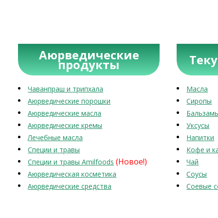
Аюрведические
Тек
продукты
Чаванпраш и трипхала
Масла
Аюрведические порошки
Сиропы
Аюрведические масла
Бальзам
Аюрведические кремы
Уксусы
Лечебные масла
Напитки
Специи и травы
Кофе и к
(Новое!)
Специи и травы Amilfoods
Чай
Аюрведическая косметика
Соусы
Аюрведические средства
Соевые с