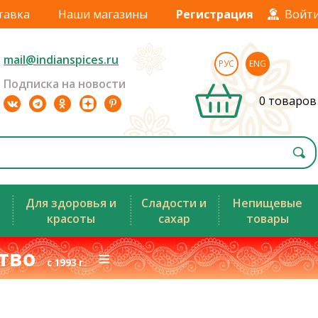
тавка
Наши магазины
Регистрация
Войт
mail@indianspices.ru
РУС
ENG
Подписка на новости
0 товаров
Для здоровья и
Сладости и
Непищевые
красоты
сахар
товары
ство
≡
с 1993 г.