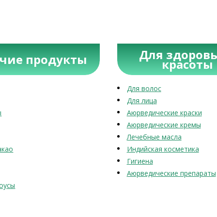
Для здоровь
учие продукты
красоты
Для волос
Для лица
ы
Аюрведические краски
Аюрведические кремы
Лечебные масла
акао
Индийская косметика
Гигиена
Аюрведические препараты
оусы