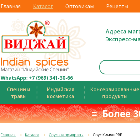
Главная
Каталог
Оптовикам
Рецепты
Адреса маг
Экспресс-м
WhatsApp: +7 (969) 341-30-66
Специи и
Индийская
Консервированные
травы
косметика
продукты
≡ Более 3
Главная
Каталог
Соусы и приправы
Соус Кимчи PRB