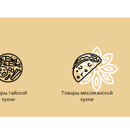
ары тайской
Товары мексиканской
кухни
кухни