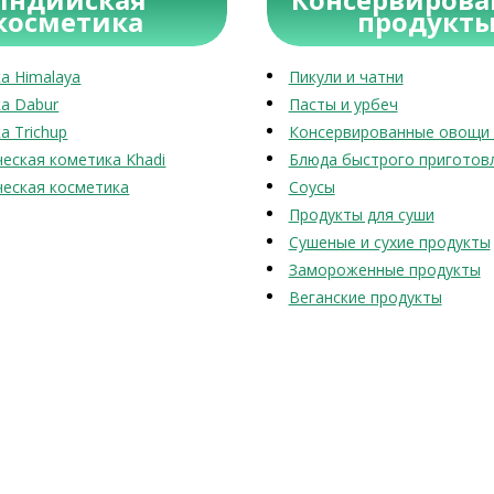
косметика
продукт
а Himalaya
Пикули и чатни
а Dabur
Пасты и урбеч
а Trichup
Консервированные овощи 
еская кометика Khadi
Блюда быстрого приготов
еская косметика
Соусы
Продукты для суши
Сушеные и сухие продукты
Замороженные продукты
Веганские продукты