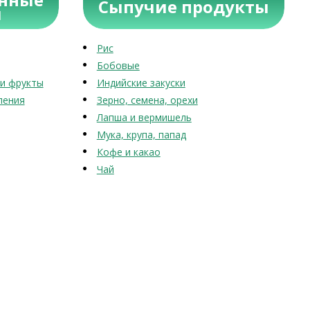
Сыпучие продукты
ы
Рис
Бобовые
и фрукты
Индийские закуски
ления
Зерно, семена, орехи
Лапша и вермишель
Мука, крупа, папад
Кофе и какао
Чай