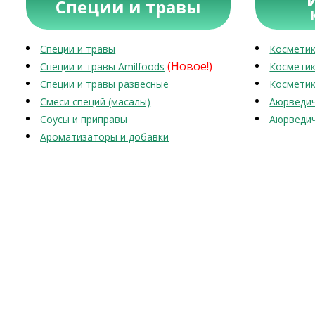
Специи и травы
Специи и травы
Косметик
(Новое!)
Специи и травы Amilfoods
Косметик
Специи и травы развесные
Косметик
Смеси специй (масалы)
Аюрведич
Соусы и приправы
Аюрведич
Ароматизаторы и добавки