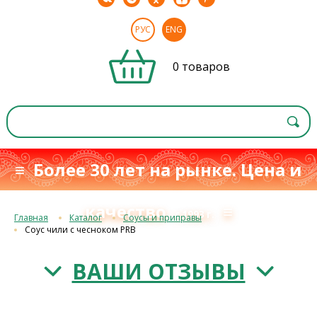
РУС
ENG
0 товаров
≡ Более 30 лет на рынке. Цена и
качество
≡
с 1993 г.
Главная
Каталог
Соусы и приправы
Соус чили с чесноком PRB
ВАШИ ОТЗЫВЫ