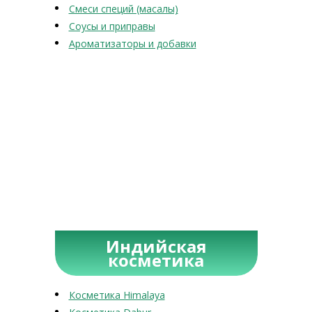
Смеси специй (масалы)
Соусы и приправы
Ароматизаторы и добавки
Индийская
косметика
Косметика Himalaya