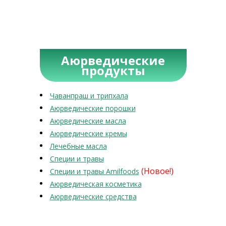
Аюрведические
продукты
Чаванпраш и трипхала
Аюрведические порошки
Аюрведические масла
Аюрведические кремы
Лечебные масла
Специи и травы
(Новое!)
Специи и травы Amilfoods
Аюрведическая косметика
Аюрведические средства