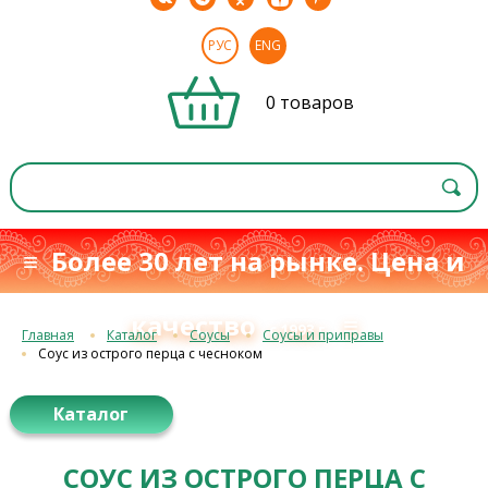
РУС
ENG
0 товаров
≡ Более 30 лет на рынке. Цена и
качество
≡
с 1993 г.
Главная
Каталог
Соусы
Соусы и приправы
Соус из острого перца с чесноком
Каталог
СОУС ИЗ ОСТРОГО ПЕРЦА С