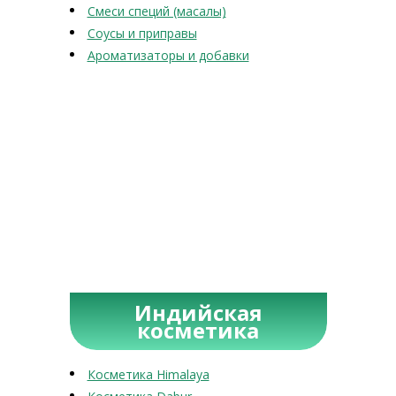
Смеси специй (масалы)
Соусы и приправы
Ароматизаторы и добавки
Индийская
косметика
Косметика Himalaya