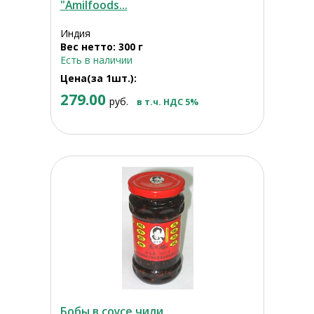
"Amilfoods...
Индия
Вес нетто: 300 г
Есть в наличии
Цена(за 1шт.):
279.00
руб.
в т.ч. НДС 5%
Бобы в соусе чили