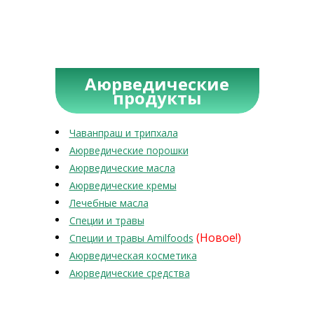
Аюрведические
продукты
Чаванпраш и трипхала
Аюрведические порошки
Аюрведические масла
Аюрведические кремы
Лечебные масла
Специи и травы
(Новое!)
Специи и травы Amilfoods
Аюрведическая косметика
Аюрведические средства