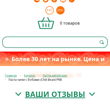
РУС
ENG
0 товаров
≡ Более 30 лет на рынке. Цена и
качество
≡
с 1993 г.
Главная
Каталог
Пасты китайские
Паста чили с бобами (Chili Bean) PRB
ВАШИ ОТЗЫВЫ