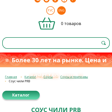
РУС
ENG
0 товаров
≡ Более 30 лет на рынке. Цена и
качество
≡
с 1993 г.
Главная
Каталог
Соусы
Соусы и приправы
Соус чили PRB
Каталог
СОУС ЧИЛИ PRB