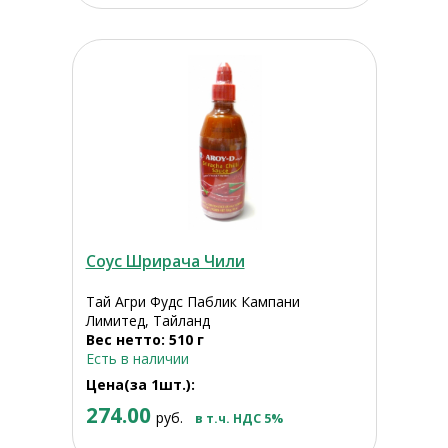
Соус Шрирача Чили
Тай Агри Фудс Паблик Кампани
Лимитед, Тайланд
Вес нетто: 510 г
Есть в наличии
Цена(за 1шт.):
274.00
руб.
в т.ч. НДС 5%