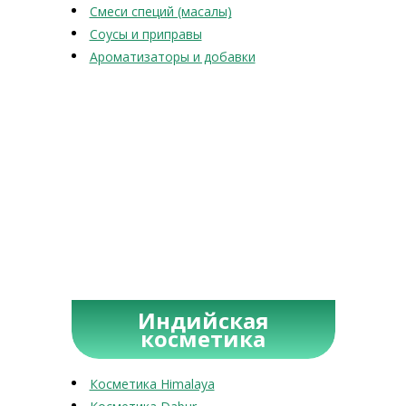
Смеси специй (масалы)
Соусы и приправы
Ароматизаторы и добавки
Индийская
косметика
Косметика Himalaya