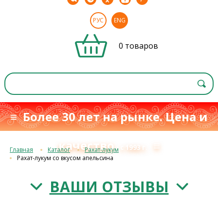
РУС
ENG
0 товаров
≡ Более 30 лет на рынке. Цена и
качество
≡
с 1993 г.
Главная
Каталог
Рахат-лукум
Рахат-лукум со вкусом апельсина
ВАШИ ОТЗЫВЫ