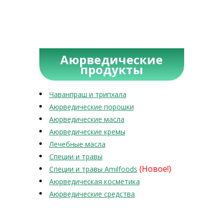
Аюрведические
продукты
Чаванпраш и трипхала
Аюрведические порошки
Аюрведические масла
Аюрведические кремы
Лечебные масла
Специи и травы
(Новое!)
Специи и травы Amilfoods
Аюрведическая косметика
Аюрведические средства