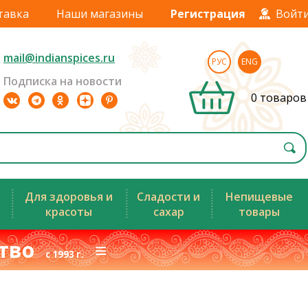
тавка
Наши магазины
Регистрация
Войт
mail@indianspices.ru
РУС
ENG
Подписка на новости
0 товаров
Для здоровья и
Сладости и
Непищевые
красоты
сахар
товары
ство
≡
с 1993 г.