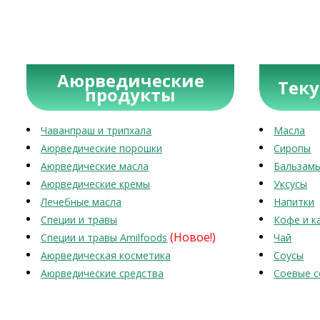
Аюрведические
Тек
продукты
Чаванпраш и трипхала
Масла
Аюрведические порошки
Сиропы
Аюрведические масла
Бальзам
Аюрведические кремы
Уксусы
Лечебные масла
Напитки
Специи и травы
Кофе и к
(Новое!)
Специи и травы Amilfoods
Чай
Аюрведическая косметика
Соусы
Аюрведические средства
Соевые с