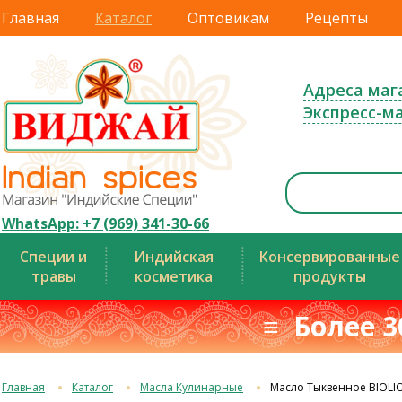
Главная
Каталог
Оптовикам
Рецепты
Адреса маг
Экспресс-м
WhatsApp: +7 (969) 341-30-66
Специи и
Индийская
Консервированные
травы
косметика
продукты
≡ Более 3
Главная
Каталог
Масла Кулинарные
Масло Тыквенное BIOLI