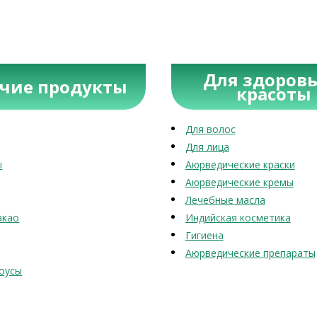
Для здоровь
учие продукты
красоты
Для волос
Для лица
ы
Аюрведические краски
Аюрведические кремы
Лечебные масла
акао
Индийская косметика
Гигиена
Аюрведические препараты
оусы