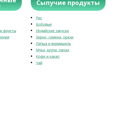
Сыпучие продукты
ы
Рис
Бобовые
и фрукты
Индийские закуски
ления
Зерно, семена, орехи
Лапша и вермишель
Мука, крупа, папад
Кофе и какао
Чай