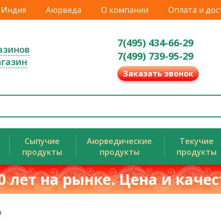
Индия
Аюрведа
О компании
Оплата и дос
7(495) 434-66-29
азинов
7(499) 739-95-29
агазин
Заказать звонок
Сыпучие
Аюрведические
Текучие
продукты
продукты
продукты
0 лет на рынке. Цена и каче
O