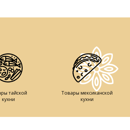
ары тайской
Товары мексиканской
кухни
кухни