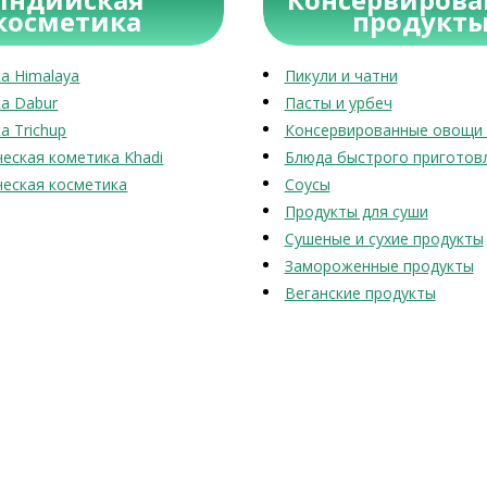
косметика
продукт
а Himalaya
Пикули и чатни
а Dabur
Пасты и урбеч
а Trichup
Консервированные овощи 
еская кометика Khadi
Блюда быстрого приготов
еская косметика
Соусы
Продукты для суши
Сушеные и сухие продукты
Замороженные продукты
Веганские продукты