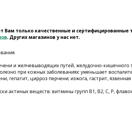
ет Вам только качественные и сертифицированные 
нов
. Других магазинов у нас нет.
ования.
чени и желчевыводящих путей, желудочно-кишечного т
олезно при кожных заболеваниях: уменьшает воспалит
и, гепатит, цирроз перчени; изжога, гастрит, язвенна
ки актиных веществ: витмины групп В1, В2, С, Р, фл