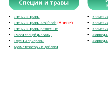
Специи и травы
Специи и травы
Косметик
(Новое!)
Специи и травы Amilfoods
Косметик
Специи и травы развесные
Косметик
Смеси специй (масалы)
Аюрведич
Соусы и приправы
Аюрведич
Ароматизаторы и добавки