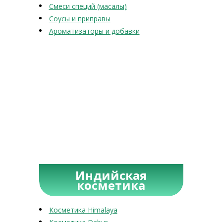
Смеси специй (масалы)
Соусы и приправы
Ароматизаторы и добавки
Индийская
косметика
Косметика Himalaya