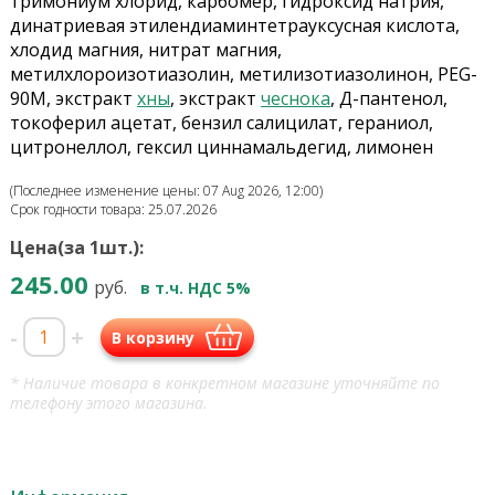
тримониум хлорид, карбомер, гидроксид натрия,
динатриевая этилендиаминтетрауксусная кислота,
хлодид магния, нитрат магния,
метилхлороизотиазолин, метилизотиазолинон, PEG-
90M, экстракт
хны
, экстракт
чеснока
, Д-пантенол,
токоферил ацетат, бензил салицилат, гераниол,
цитронеллол, гексил циннамальдегид, лимонен
(Последнее изменение цены: 07 Aug 2026, 12:00)
Срок годности товара: 25.07.2026
Цена(за 1шт.):
245.00
руб.
в т.ч. НДС 5%
-
+
В корзину
* Наличие товара в конкретном магазине уточняйте по
телефону этого магазина.