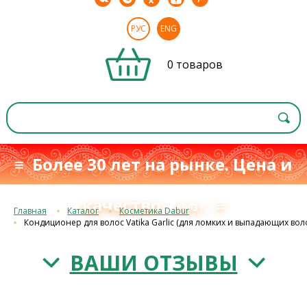
РУС
ENG
0 товаров
≡ Более 30 лет на рынке. Цена и
качество
≡
с 1993 г.
Главная
Каталог
Косметика Dabur
Кондиционер для волос Vatika Garlic (для ломких и выпадающих вол
ВАШИ ОТЗЫВЫ