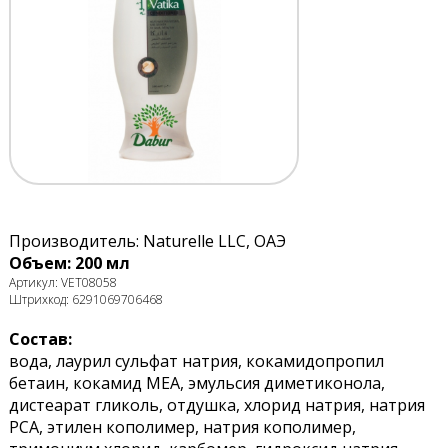
Производитель: Naturelle LLC, ОАЭ
Объем: 200 мл
Артикул: VET08058
Штрихкод: 6291069706468
Состав:
вода, лаурил сульфат натрия, кокамидопропил
бетаин, кокамид MEA, эмульсия диметиконола,
дистеарат гликоль, отдушка, хлорид натрия, натрия
PCA, этилен кополимер, натрия кополимер,