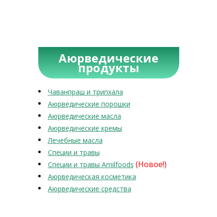
Аюрведические
продукты
Чаванпраш и трипхала
Аюрведические порошки
Аюрведические масла
Аюрведические кремы
Лечебные масла
Специи и травы
(Новое!)
Специи и травы Amilfoods
Аюрведическая косметика
Аюрведические средства