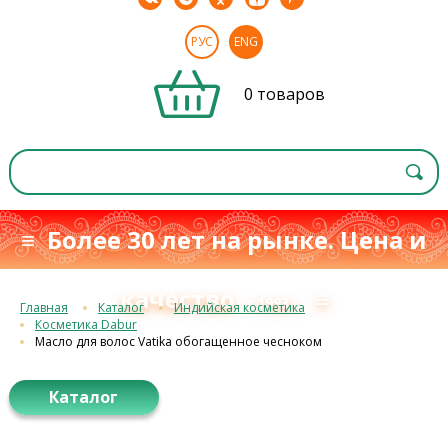
РУС
ENG
0 товаров
≡ Более 30 лет на рынке. Цена и
качество
≡
с 1993 г.
Главная
Каталог
Индийская косметика
Косметика Dabur
Масло для волос Vatika обогащенное чесноком
Каталог