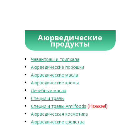
Аюрведические
продукты
Чаванпраш и трипхала
Аюрведические порошки
Аюрведические масла
Аюрведические кремы
Лечебные масла
Специи и травы
(Новое!)
Специи и травы Amilfoods
Аюрведическая косметика
Аюрведические средства