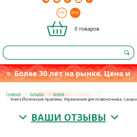
РУС
ENG
0 товаров
≡ Более 30 лет на рынке. Цена и
качество
≡
с 1993 г.
Главная
Каталог
Книги
Книга Йогические практики. Упражнения для позвоночника. Сахаро
ВАШИ ОТЗЫВЫ