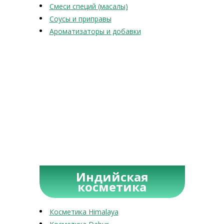
Смеси специй (масалы)
Соусы и приправы
Ароматизаторы и добавки
Индийская
косметика
Косметика Himalaya